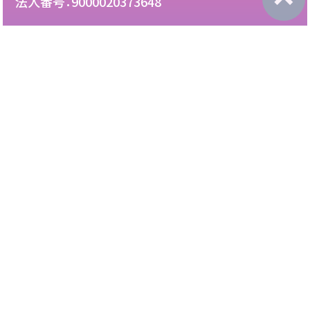
法人番号：9000020373648
087-892-2222
電話：
087-892-3888
FAX：
このサイトについて
免責について
リンク・広告掲載について
サイトマップ