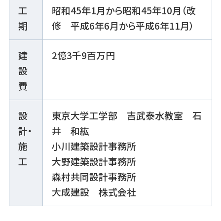
工
昭和45年1月から昭和45年10月（改
期
修 平成6年6月から平成6年11月）
建
2億3千9百万円
設
費
設
東京大学工学部 吉武泰水教室 石
計・
井 和紘
施
小川建築設計事務所
工
大野建築設計事務所
森村共同設計事務所
大成建設 株式会社