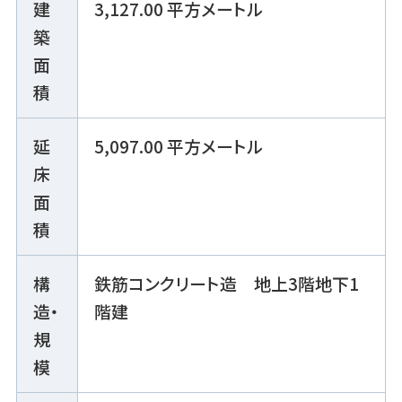
建
3,127.00 平方メートル
築
面
積
延
5,097.00 平方メートル
床
面
積
構
鉄筋コンクリート造 地上3階地下1
造・
階建
規
模