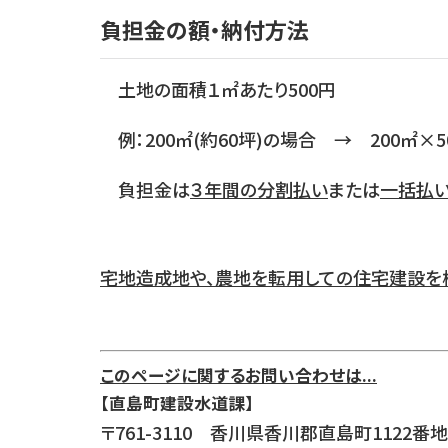
負担金の額・納付方法
土地の面積１㎡あたり500円
例：200㎡(約60坪)の場合 → 200㎡×
負担金は
３年間の分割払い
または
一括払
宅地造成地や、農地を転用しての住宅建設を
このページに関するお問い合わせは...
【直島町建設水道課】
〒761-3110 香川県香川郡直島町1122番地