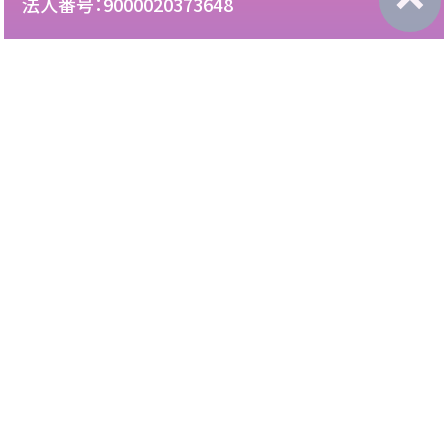
法人番号：9000020373648
087-892-2222
電話：
087-892-3888
FAX：
このサイトについて
免責について
リンク・広告掲載について
サイトマップ