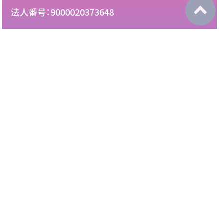
法人番号：9000020373648
087-892-2222
電話：
087-892-3888
FAX：
このサイトについて
免責について
リンク・広告掲載について
サイトマップ