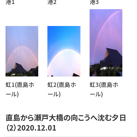
港1
港2
港3
虹1(直島ホ
虹2(直島ホ
虹3(直島ホ
ール)
ール)
ール)
直島から瀬戸大橋の向こうへ沈む夕日
（2）2020.12.01