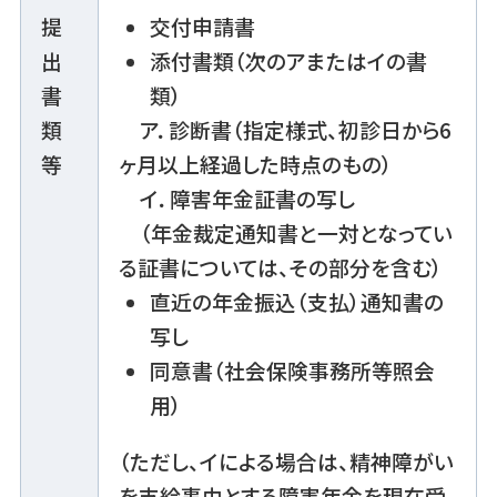
提
交付申請書
出
添付書類（次のアまたはイの書
書
類）
類
ア．診断書（指定様式、初診日から6
等
ヶ月以上経過した時点のもの）
イ．障害年金証書の写し
（年金裁定通知書と一対となってい
る証書については、その部分を含む）
直近の年金振込（支払）通知書の
写し
同意書（社会保険事務所等照会
用）
（ただし、イによる場合は、精神障がい
を支給事由とする障害年金を現在受