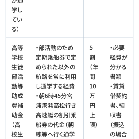
学し
てい
る）
高等
・部活動のため
5
・必要
学校
定期乗船券で定
割
経費が
生徒
められた以外の
（年
分かる
部活
航路を常に利用
間
書類
動等
し通学する経費
10
・賃貸
助成
・朝6時45分宮
万
借契約
費補
浦港発高松行き
円
書、領
助金
高速艇の割引乗
上
収書
（高
船券の代金（朝
限）
（振込
校生
練等へ行く通学
の場合