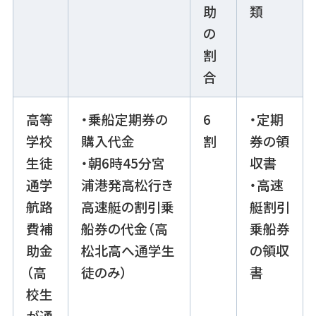
助
類
の
割
合
高等
・乗船定期券の
6
・定期
学校
購入代金
割
券の領
生徒
・朝6時45分宮
収書
通学
浦港発高松行き
・高速
航路
高速艇の割引乗
艇割引
費補
船券の代金（高
乗船券
助金
松北高へ通学生
の領収
（高
徒のみ）
書
校生
が通