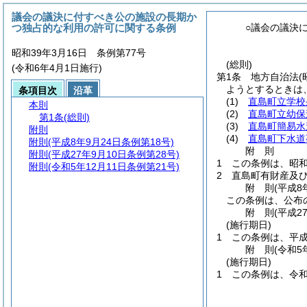
議会の議決に付すべき公の施設の長期か
つ独占的な利用の許可に関する条例
○議会の議決
昭和39年3月16日 条例第77号
(総則)
(令和6年4月1日施行)
第1条
地方自治法
(
ようとするときは
条項目次
沿革
(1)
直島町立学校
本則
(2)
直島町立幼保
第1条
(総則)
(3)
直島町簡易水
附則
(4)
直島町下水道
附則
(平成8年9月24日条例第18号)
附
則
附則
(平成27年9月10日条例第28号)
1
この条例は、昭和
附則
(令和5年12月11日条例第21号)
2
直島町有財産及
附
則
(平成8
この条例は、公布
附
則
(平成2
(施行期日)
1
この条例は、平成
附
則
(令和5
(施行期日)
1
この条例は、令和