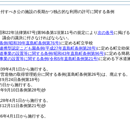
に付すべき公の施設の長期かつ独占的な利用の許可に関する条例
昭和22年法律第67号)
第96条第1項第11号の規定により
次の各号
に掲げる
、議会の議決に付さなければならない。
条例
(昭和39年直島町条例第76号)
に定める町立学校
連携型認定こども園条例
(平成27年直島町条例第28号)
に定める町立幼保
道事業の設置等に関する条例
(昭和43年直島町条例第96号)
に定める簡易
事業の設置等に関する条例
(令和5年直島町条例第21号)
に定める下水道
39年4月1日から施行する。
び営造物の取得管理処分に関する条例
(直島町条例第26号)
は、廃止する。
年9月24日
条例第18号)
の日から施行する。
7年9月10日
条例第28号)
抄
28年4月1日から施行する。
年12月11日
条例第21号)
抄
6年4月1日から施行する。