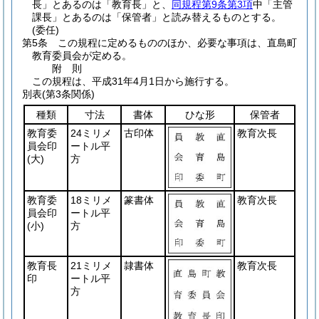
長」とあるのは「教育長」と、
同規程第9条第3項
中「主管
課長」とあるのは「保管者」と読み替えるものとする。
(委任)
第5条
この規程に定めるもののほか、必要な事項は、直島町
教育委員会が定める。
附
則
この規程は、平成31年4月1日から施行する。
別表
(第3条関係)
種類
寸法
書体
ひな形
保管者
教育委
24ミリメ
古印体
教育次長
員会印
ートル平
(大)
方
教育委
18ミリメ
篆書体
教育次長
員会印
ートル平
(小)
方
教育長
21ミリメ
隷書体
教育次長
印
ートル平
方