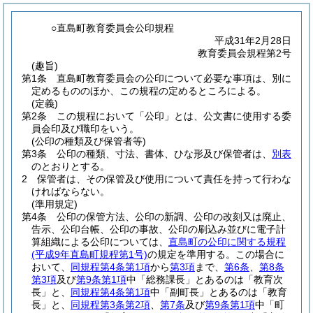
○直島町教育委員会公印規程
平成31年2月28日
教育委員会規程第2号
(趣旨)
第1条
直島町教育委員会の公印について必要な事項は、別に
定めるもののほか、この規程の定めるところによる。
(定義)
第2条
この規程において「公印」とは、公文書に使用する委
員会印及び職印をいう。
(公印の種類及び保管者等)
第3条
公印の種類、寸法、書体、ひな形及び保管者は、
別表
のとおりとする。
2
保管者は、その保管及び使用について責任を持って行わな
ければならない。
(準用規定)
第4条
公印の保管方法、公印の新調、公印の改刻又は廃止、
告示、公印台帳、公印の事故、公印の刷込み並びに電子計
算組織による公印については、
直島町の公印に関する規程
(平成9年直島町規程第1号)
の規定を準用する。
この場合に
おいて、
同規程第4条第1項
から
第3項
まで、
第6条
、
第8条
第3項
及び
第9条第1項
中「総務課長」とあるのは「教育次
長」と、
同規程第4条第1項
中「副町長」とあるのは「教育
長」と、
同規程第3条第2項
、
第7条
及び
第9条第1項
中「町