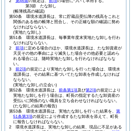
2
第46条
の規定は、
前項
の場合について準用する。
第3節
たな卸し
(帳簿残高の確認)
第50条
環境水道課長は、常に貯蔵品受払簿の残高をこれと
関係のある他の帳簿と照合し、その正確な額の確認に努め
なければならない。
(実地たな卸し)
第51条
環境水道課長は、毎事業年度末実地たな卸しを行わ
なければならない。
2
前項
に定める場合のほか、環境水道課長は、たな卸資産が
天災その他の事由により滅失した場合その他必要と認めら
れる場合には、随時実地たな卸しを行わなければならな
い。
3
前2項
の規定により実地たな卸しを行った場合は、環境水
道課長は、その結果に基づいてたな卸表を作成しなければ
ならない。
(実地たな卸しの立会い)
第52条
環境水道課長は、
前条第1項
及び
第2項
の規定により
実地たな卸しを行う場合は、町長の指定するたな卸資産の
受払いに関係のない職員を立ち会わせなければならない。
(たな卸しの結果の報告)
第53条
環境水道課長は、実地たな卸しを行った結果を、
第
51条第3項
の規定により作成するたな卸表を添えて、町長
に報告しなければならない。
2
環境水道課長は、実地たな卸しの結果、現品に不足がある