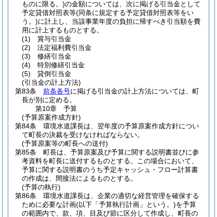
ものに限る。)
の金額については、次に掲げる引当金として
予定貸借対照表等
(同条に規定する予定貸借対照表等をい
う。)
に計上し、当該事業年度の負担に帰すべき引当額を費
用に計上するものとする。
(1)
賞与引当金
(2)
法定福利費引当金
(3)
修繕引当金
(4)
特別修繕引当金
(5)
貸倒引当金
(引当金の計上方法)
第83条
前条各号
に掲げる引当金の計上方法については、町
長が別に定める。
第10章
予算
(予算原案作成方針)
第84条
環境水道課長は、翌年度の予算原案作成方針につい
て町長の決裁を受けなければならない。
(予算原案等の町長への送付)
第85条
町長は、予算原案及び予算に関する説明書並びに参
考資料を町長に送付するものとする。
この場合において、
予算に関する説明書のうち予定キャッシュ・フロー計算書
の作成は、間接法によるものとする。
(予算の執行)
第86条
環境水道課長は、企業の適切な経営管理を確保する
ために必要な計画
(以下「予算執行計画」という。)
を予算
の範囲内で、款、項、目及び節に区分して作成し、町長の