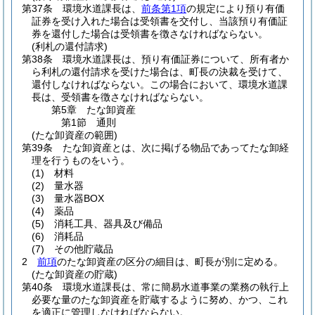
第37条
環境水道課長は、
前条第1項
の規定により預り有価
証券を受け入れた場合は受領書を交付し、当該預り有価証
券を還付した場合は受領書を徴さなければならない。
(利札の還付請求)
第38条
環境水道課長は、預り有価証券について、所有者か
ら利札の還付請求を受けた場合は、町長の決裁を受けて、
還付しなければならない。
この場合において、環境水道課
長は、受領書を徴さなければならない。
第5章
たな卸資産
第1節
通則
(たな卸資産の範囲)
第39条
たな卸資産とは、次に掲げる物品であってたな卸経
理を行うものをいう。
(1)
材料
(2)
量水器
(3)
量水器BOX
(4)
薬品
(5)
消耗工具、器具及び備品
(6)
消耗品
(7)
その他貯蔵品
2
前項
のたな卸資産の区分の細目は、町長が別に定める。
(たな卸資産の貯蔵)
第40条
環境水道課長は、常に簡易水道事業の業務の執行上
必要な量のたな卸資産を貯蔵するように努め、かつ、これ
を適正に管理しなければならない。