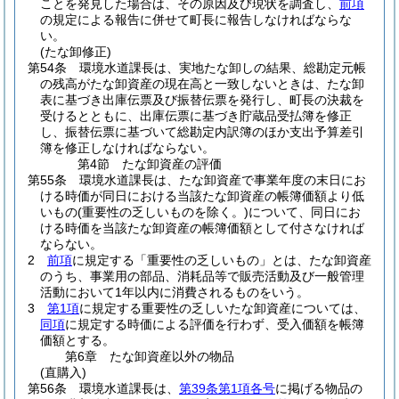
ことを発見した場合は、その原因及び現状を調査し、
前項
の規定による報告に併せて町長に報告しなければならな
い。
(たな卸修正)
第54条
環境水道課長は、実地たな卸しの結果、総勘定元帳
の残高がたな卸資産の現在高と一致しないときは、たな卸
表に基づき出庫伝票及び振替伝票を発行し、町長の決裁を
受けるとともに、出庫伝票に基づき貯蔵品受払簿を修正
し、振替伝票に基づいて総勘定内訳簿のほか支出予算差引
簿を修正しなければならない。
第4節
たな卸資産の評価
第55条
環境水道課長は、たな卸資産で事業年度の末日にお
ける時価が同日における当該たな卸資産の帳簿価額より低
いもの
(重要性の乏しいものを除く。)
について、同日にお
ける時価を当該たな卸資産の帳簿価額として付さなければ
ならない。
2
前項
に規定する「重要性の乏しいもの」とは、たな卸資産
のうち、事業用の部品、消耗品等で販売活動及び一般管理
活動において1年以内に消費されるものをいう。
3
第1項
に規定する重要性の乏しいたな卸資産については、
同項
に規定する時価による評価を行わず、受入価額を帳簿
価額とする。
第6章
たな卸資産以外の物品
(直購入)
第56条
環境水道課長は、
第39条第1項各号
に掲げる物品の