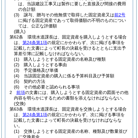
は、当該建設工事又は製作に要した直接及び間接の費用
の合計額
(3)
譲与、贈与その他無償で取得した固定資産又は
前2号
に掲げる固定資産であって取得価額の不明のものについ
ては、公正な評価額
(購入)
第62条
環境水道課長は、固定資産を購入しようとする場合
は、
第24条第1項
の規定にかかわらず、次に掲げる事項を
記載した文書によって町長の決裁を受けるとともに支出予
算差引簿に記帳しなければならない。
(1)
購入しようとする固定資産の名称及び種類
(2)
購入しようとする事由
(3)
予定価格及び単価
(4)
当該固定資産の購入に係る予算科目及び予算額
(5)
契約の方法
(6)
その他必要と認められる事項
2
前項
の文書には、購入しようとする固定資産の図面その他
内容を明らかにするための書類を添えなければならない。
(交換)
第63条
環境水道課長は、固定資産を交換しようとする場合
は、
第24条第1項
の規定にかかわらず、次に掲げる事項を
記載した文書によって町長の決裁を受けなければならな
い。
(1)
交換しようとする固定資産の名称、種類及び数量並び
に交換差金