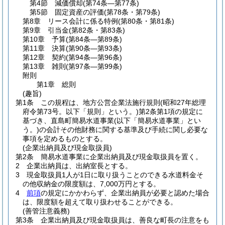
第4節
減価償却
(第74条―第77条)
第5節
固定資産の評価
(第78条・第79条)
第8章
リース会計に係る特例
(第80条・第81条)
第9章
引当金
(第82条・第83条)
第10章
予算
(第84条―第89条)
第11章
決算
(第90条―第93条)
第12章
契約
(第94条―第96条)
第13章
雑則
(第97条―第99条)
附則
第1章
総則
(趣旨)
第1条
この規程は、地方公営企業法施行規則
(昭和27年総理
府令第73号。以下「規則」という。)
第2条第1項の規定に
基づき、直島町簡易水道事業
(以下「簡易水道事業」とい
う。)
の会計その他財務に関する基準及び手続に関し必要な
事項を定めるものとする。
(企業出納員及び現金取扱員)
第2条
簡易水道事業に企業出納員及び現金取扱員を置く。
2
企業出納員は、出納室長とする。
3
現金取扱員1人が1日に取り扱うことのできる水道料金そ
の他収納金の限度額は、7,000万円とする。
4
前項
の規定にかかわらず、企業出納員が必要と認めた場合
は、限度額を超えて取り扱わせることができる。
(善管注意義務)
第3条
企業出納員及び現金取扱員は、善良な町長の注意をも