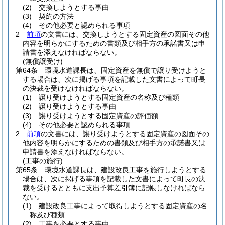
(2)
交換しようとする事由
(3)
契約の方法
(4)
その他必要と認められる事項
2
前項
の文書には、交換しようとする固定資産の図面その他
内容を明らかにするための書類及び相手方の承諾書又は申
請書を添えなければならない。
(無償譲受け)
第64条
環境水道課長は、固定資産を無償で譲り受けようと
する場合は、次に掲げる事項を記載した文書によって町長
の決裁を受けなければならない。
(1)
譲り受けようとする固定資産の名称及び種類
(2)
譲り受けようとする事由
(3)
譲り受けようとする固定資産の評価額
(4)
その他必要と認められる事項
2
前項
の文書には、譲り受けようとする固定資産の図面その
他内容を明らかにするための書類及び相手方の承諾書又は
申請書を添えなければならない。
(工事の施行)
第65条
環境水道課長は、建設改良工事を施行しようとする
場合は、次に掲げる事項を記載した文書によって町長の決
裁を受けるとともに支出予算差引簿に記帳しなければなら
ない。
(1)
建設改良工事によって取得しようとする固定資産の名
称及び種類
(2)
工事を必要とする事由