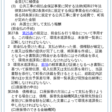
金並びに補償金
(3)
公共工事の前払金保証事業に関する法律
(昭和27年法
律第184号)
第2条第4項に規定する保証事業会社の保証に
係る同条第1項に規定する公共工事に要する経費で、町長
が定めた金額
(4)
弁護士に対して支払う報酬
(前金払の手続)
第27条
第25条
の規定は、前金払を行う場合について準用す
る。
この場合において、環境水道課長は、未振替一覧表に
記帳しなければならない。
2
前金払を受けた者は、支払が終わった後、債権額が確定し
た後又は役務の提供が完了した後、精算書を作成し、証拠
となるべき書類及び残金がある場合にはその残金を添え
て、環境水道課長に提出しなければならない。
3
環境水道課長は、
前項
の精算書及び証拠となるべき書類に
基づいて振替伝票、収入伝票又は支払伝票を発行し、当該
書類を添付して町長の決裁を受けるとともに、総勘定内訳
簿のほか支出予算差引簿、振替一覧表及び現預金出納簿に
記帳しなければならない。
(口座振替の申出)
第28条
債権者は、口座振替の方法によって支払を受けよう
とする場合には、債権、振替先金融機関及び振替先預金口
座並びに振替金額を記載した文書によって環境水道課長に
申し出なければならない。
(口座振替のできる金融機関)