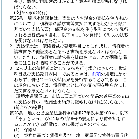
受け、総勘定内訳簿のほか支出予算差引簿に記帳しなけれ
ばならない。
(支払伝票の発行)
第25条
環境水道課長は、支出のうち現金の支払を伴うもの
については、債権者の請求書等支払に関する証ひょう類に
基づいて支払伝票
(一部現金の支払を伴う取引について発行
される振替伝票を含む。以下同じ。)
を発行して町長の決裁
を受けなければならない。
2
支払伝票は、債権者及び勘定科目ごとに作成し、債権者の
請求書その他証拠となるべき書類を添えなければならな
い。
ただし、債権者に請求書を提出させることが困難な場
合にはこれを省略することができる。
3
2人以上の債権者に対して支払を行う場合において、勘定
科目及び支払期日が同一であるときは、
前項
の規定にかか
わらず、併せて一の支払伝票を発行することができる。
こ
の場合においては、債権者ごとにその支払額を明らかにし
た文書を添えなければならない。
4
環境水道課長は、支払伝票に基づいて簡易水道事業の支出
の支払を行い、現預金出納簿に記帳しなければならない。
(前金払の範囲)
第26条
地方公営企業法施行令
(昭和27年政令第403号。以下
「令」という。)
第21条の7第8号の規定により前金払をす
ることができる経費は、次に掲げるものとする。
(1)
保険料
(2)
契約に基づく賃借料及び土地、家屋又は物件の買収代