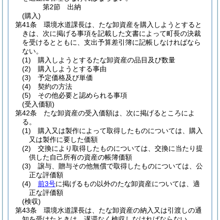
第2節
出納
(購入)
第41条
環境水道課長は、たな卸資産を購入しようとすると
きは、次に掲げる事項を記載した文書によって町長の決裁
を受けるとともに、支出予算差引簿に記帳しなければなら
ない。
(1)
購入しようとするたな卸資産の品目及び数量
(2)
購入しようとする事由
(3)
予定価格及び単価
(4)
契約の方法
(5)
その他必要と認められる事項
(受入価額)
第42条
たな卸資産の受入価額は、次に掲げるところによ
る。
(1)
購入又は製作によって取得したものについては、購入
又は製作に要した価額
(2)
交換により取得したものについては、交換に当たり提
供した自己所有の資産の帳簿価額
(3)
譲与、贈与その他無償で取得したものについては、公
正な評価額
(4)
前3号
に掲げるもの以外のたな卸資産については、適
正な評価額
(検収)
第43条
環境水道課長は、たな卸資産の納入又は引渡しの通
知を受けたときは、遅滞なく検収しなければならない。