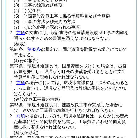
(3)
工事の始期及び終期
(4)
予定価格
(5)
当該建設改良工事に係る予算科目及び予算額
(6)
工事の方法及び契約の方法
(7)
その他必要と認められる事項
2
前項
の文書には、設計書その他当該建設改良工事の内容を
明らかにするための書類を添えなければならない。
(検収)
第66条
第43条
の規定は、固定資産を取得する場合について
準用する。
(取得の報告)
第67条
環境水道課長は、固定資産を取得した場合は、振替
伝票を発行し、遅滞なく町長の決裁を受けるとともに支出
予算差引簿に記帳しなければならない。
2
前項
の場合においては、環境水道課長は、法令の定めると
ころに従って、遅滞なく登記又は登録の手続をとらなけれ
ばならない。
(建設改良工事費の精算)
第68条
環境水道課長は、建設改良工事が完成した場合に
は、速やかに工事費の精算を行わなければならない。
2
前項
の場合においては、環境水道課長は、あらかじめ定め
た基準に従って間接費を配賦し、工事費に合わせて固定資
産に振り替えなければならない。
(建設仮勘定)