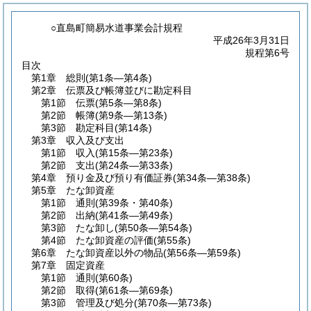
○直島町簡易水道事業会計規程
平成26年3月31日
規程第6号
目次
第1章
総則
(第1条―第4条)
第2章
伝票及び帳簿並びに勘定科目
第1節
伝票
(第5条―第8条)
第2節
帳簿
(第9条―第13条)
第3節
勘定科目
(第14条)
第3章
収入及び支出
第1節
収入
(第15条―第23条)
第2節
支出
(第24条―第33条)
第4章
預り金及び預り有価証券
(第34条―第38条)
第5章
たな卸資産
第1節
通則
(第39条・第40条)
第2節
出納
(第41条―第49条)
第3節
たな卸し
(第50条―第54条)
第4節
たな卸資産の評価
(第55条)
第6章
たな卸資産以外の物品
(第56条―第59条)
第7章
固定資産
第1節
通則
(第60条)
第2節
取得
(第61条―第69条)
第3節
管理及び処分
(第70条―第73条)