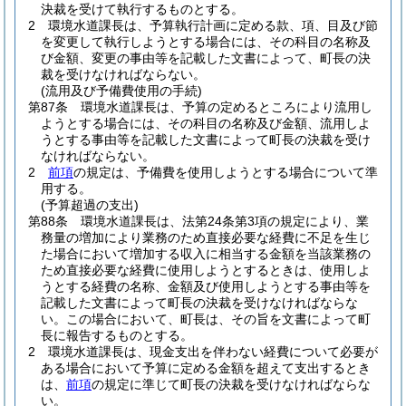
決裁を受けて執行するものとする。
2
環境水道課長は、予算執行計画に定める款、項、目及び節
を変更して執行しようとする場合には、その科目の名称及
び金額、変更の事由等を記載した文書によって、町長の決
裁を受けなければならない。
(流用及び予備費使用の手続)
第87条
環境水道課長は、予算の定めるところにより流用し
ようとする場合には、その科目の名称及び金額、流用しよ
うとする事由等を記載した文書によって町長の決裁を受け
なければならない。
2
前項
の規定は、予備費を使用しようとする場合について準
用する。
(予算超過の支出)
第88条
環境水道課長は、法第24条第3項の規定により、業
務量の増加により業務のため直接必要な経費に不足を生じ
た場合において増加する収入に相当する金額を当該業務の
ため直接必要な経費に使用しようとするときは、使用しよ
うとする経費の名称、金額及び使用しようとする事由等を
記載した文書によって町長の決裁を受けなければならな
い。
この場合において、町長は、その旨を文書によって町
長に報告するものとする。
2
環境水道課長は、現金支出を伴わない経費について必要が
ある場合において予算に定める金額を超えて支出するとき
は、
前項
の規定に準じて町長の決裁を受けなければならな
い。