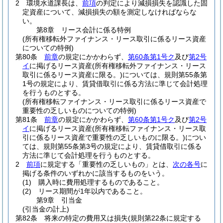
2
環境水道課長は、
前項
の判定により減損損失を認識した固
定資産について、減損損失の額を測定しなければならな
い。
第8章
リース会計に係る特例
(所有権移転外ファイナンス・リース取引に係るリース資産
についての特例)
第80条
前章
の規定にかかわらず、
第60条第1号ク
及び
第2号
イ
に掲げるリース資産
(所有権移転外ファイナンス・リース
取引に係るリース資産に限る。)
については、規則第55条第
1号の規定により、賃貸借取引に係る方法に準じて会計処理
を行うものとする。
(所有権移転ファイナンス・リース取引に係るリース資産で
重要性の乏しいものについての特例)
第81条
前章
の規定にかかわらず、
第60条第1号ク
及び
第2号
イ
に掲げるリース資産
(所有権移転ファイナンス・リース取
引に係るリース資産で重要性の乏しいものに限る。)
につい
ては、規則第55条第3号の規定により、賃貸借取引に係る
方法に準じて会計処理を行うものとする。
2
前項
に規定する「重要性の乏しいもの」とは、
次の各号
に
掲げる条件のいずれかに該当するものをいう。
(1)
購入時に費用処理するものであること。
(2)
リース期間が1年以内であること。
第9章
引当金
(引当金の計上)
第82条
将来の特定の費用又は損失
(規則第22条に規定する