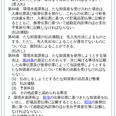
(受入れ)
第44条
環境水道課長は、たな卸資産を受け入れた場合は、
入庫伝票及び振替伝票を発行し、これらの伝票により町長
の決裁を受け、入庫伝票に基づいて貯蔵品受払簿に記帳す
るとともに、振替伝票に基づいて総勘定内訳簿のほか支出
予算差引簿に記帳しなければならない。
(払出価額)
第45条
たな卸資産の払出価額は、先入先出法によるものと
する。
ただし、先入先出法によることが適当でないものに
ついては、個別法によることができる。
(払出し)
第46条
環境水道課長は、たな卸資産を使用しようとする場
合は、
第24条
の規定にかかわらず、次に掲げる事項を記載
した出庫伝票及び振替伝票によって当該使用しようとする
たな卸資産の払出しについて町長の決裁を受けなければな
らない。
(1)
払出しをしようとするたな卸資産の品目及び数量
(2)
払出価額
(3)
予算科目
(4)
その他必要と認められる事項
2
環境水道課長は、
前項
の出庫伝票に基づきたな卸資産を払
い出し、貯蔵品受払簿に記帳するとともに、
同項
の振替伝
票に基づいて総勘定内訳簿のほか支出予算差引簿に記帳し
なければならない。