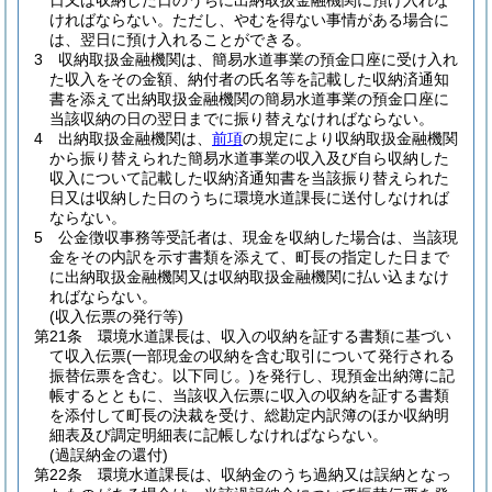
日又は収納した日のうちに出納取扱金融機関に預け入れな
ければならない。
ただし、やむを得ない事情がある場合に
は、翌日に預け入れることができる。
3
収納取扱金融機関は、簡易水道事業の預金口座に受け入れ
た収入をその金額、納付者の氏名等を記載した収納済通知
書を添えて出納取扱金融機関の簡易水道事業の預金口座に
当該収納の日の翌日までに振り替えなければならない。
4
出納取扱金融機関は、
前項
の規定により収納取扱金融機関
から振り替えられた簡易水道事業の収入及び自ら収納した
収入について記載した収納済通知書を当該振り替えられた
日又は収納した日のうちに環境水道課長に送付しなければ
ならない。
5
公金徴収事務等受託者は、現金を収納した場合は、当該現
金をその内訳を示す書類を添えて、町長の指定した日まで
に出納取扱金融機関又は収納取扱金融機関に払い込まなけ
ればならない。
(収入伝票の発行等)
第21条
環境水道課長は、収入の収納を証する書類に基づい
て収入伝票
(一部現金の収納を含む取引について発行される
振替伝票を含む。以下同じ。)
を発行し、現預金出納簿に記
帳するとともに、当該収入伝票に収入の収納を証する書類
を添付して町長の決裁を受け、総勘定内訳簿のほか収納明
細表及び調定明細表に記帳しなければならない。
(過誤納金の還付)
第22条
環境水道課長は、収納金のうち過納又は誤納となっ