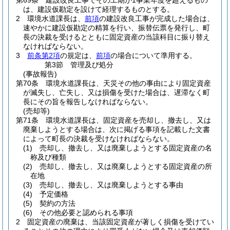
第69条
建設改良工事でその工期が1事業年度を超えるもの
は、建設仮勘定を設けて経理するものとする。
2
環境水道課長は、
前項
の建設改良工事が完成した場合は、
速やかに建設仮勘定の精算を行い、振替伝票を発行し、町
長の決裁を受けるとともに固定資産の当該科目に振り替え
なければならない。
3
前条第2項
の規定は、
前項
の場合について準用する。
第3節
管理及び処分
(事故報告)
第70条
環境水道課長は、天災その他の事由により固定資産
が滅失し、亡失し、又は損傷を受けた場合は、遅滞なく町
長にその旨を報告しなければならない。
(売却等)
第71条
環境水道課長は、固定資産を売却し、撤去し、又は
廃棄しようとする場合は、次に掲げる事項を記載した文書
によって町長の決裁を受けなければならない。
(1)
売却し、撤去し、又は廃棄しようとする固定資産の名
称及び種類
(2)
売却し、撤去し、又は廃棄しようとする固定資産の所
在地
(3)
売却し、撤去し、又は廃棄しようとする事由
(4)
予定価格
(5)
契約の方法
(6)
その他必要と認められる事項
2
固定資産の廃棄は、当該固定資産が著しく損傷を受けてい