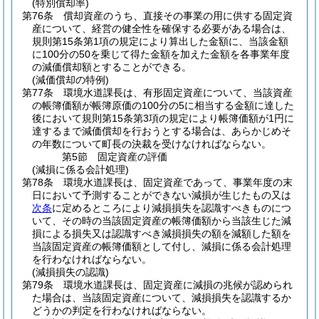
(特別償却率)
第76条
償却資産のうち、直接その事業の用に供する固定資
産について、経営の健全性を確保する必要がある場合は、
規則第15条第1項の規定により算出した金額に、当該金額
に100分の50を乗じて得た金額を加えた金額を各事業年度
の減価償却額とすることができる。
(減価償却の特例)
第77条
環境水道課長は、有形固定資産について、当該資産
の帳簿価額が帳簿原価の100分の5に相当する金額に達した
後において規則第15条第3項の規定により帳簿価額が1円に
達するまで減価償却を行おうとする場合は、あらかじめそ
の年数について町長の決裁を受けなければならない。
第5節
固定資産の評価
(減損に係る会計処理)
第78条
環境水道課長は、固定資産であって、事業年度の末
日において予測することができない減損が生じたもの又は
次条
に定めるところにより減損損失を認識すべきものにつ
いて、その時の当該固定資産の帳簿価額から当該生じた減
損による損失又は認識すべき減損損失の額を減額した額を
当該固定資産の帳簿価額として付し、減損に係る会計処理
を行わなければならない。
(減損損失の認識)
第79条
環境水道課長は、固定資産に減損の兆候が認められ
た場合は、当該固定資産について、減損損失を認識するか
どうかの判定を行わなければならない。