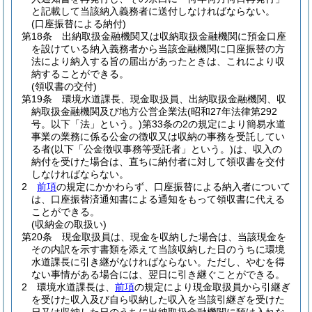
と記載して当該納入義務者に送付しなければならない。
(口座振替による納付)
第18条
出納取扱金融機関又は収納取扱金融機関に預金口座
を設けている納入義務者から当該金融機関に口座振替の方
法により納入する旨の届出があったときは、これにより収
納することができる。
(領収書の交付)
第19条
環境水道課長、現金取扱員、出納取扱金融機関、収
納取扱金融機関及び地方公営企業法
(昭和27年法律第292
号。以下「法」という。)
第33条の2の規定により簡易水道
事業の業務に係る公金の徴収又は収納の事務を受託してい
る者
(以下「公金徴収事務等受託者」という。)
は、収入の
納付を受けた場合は、直ちに納付者に対して領収書を交付
しなければならない。
2
前項
の規定にかかわらず、口座振替による納入者について
は、口座振替済通知書による通知をもって領収書に代える
ことができる。
(収納金の取扱い)
第20条
現金取扱員は、現金を収納した場合は、当該現金を
その内訳を示す書類を添えて当該収納した日のうちに環境
水道課長に引き継がなければならない。
ただし、やむを得
ない事情がある場合には、翌日に引き継ぐことができる。
2
環境水道課長は、
前項
の規定により現金取扱員から引継ぎ
を受けた収入及び自ら収納した収入を当該引継ぎを受けた