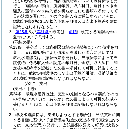
たものがある場合は、当該過誤納金について振替伝票を発
行し、過誤納の事由、所属年度、収入科目、還付すべき金
額及び還付すべき納入者を明らかにした書類を添付して町
長の決裁を受けて、その旨を納入者に通知するとともに、
総勘定内訳簿のほか収入予算差引簿又は支出予算差引簿に
記帳しなければならない。
2
第25条
及び
第31条
の規定は、
前項
に規定する過誤納金の
還付について準用する。
(不納欠損)
第23条
法令若しくは条例又は議会の議決によって債権を放
棄し、又は時効等により債権が消滅した場合においては、
環境水道課長は、振替伝票を発行し、当該伝票によって当
該債権に係る収入金の調定の年月日、金額、収入科目、調
定後の経緯等を記載した文書を添付して町長に報告すると
ともに、総勘定内訳簿のほか支出予算差引簿、収納明細表
及び調定明細表に記帳しなければならない。
第2節
支出
(支出の手続)
第24条
環境水道課長は、支出の原因となるべき契約その他
の行為については、あらかじめ文書によって町長の決裁を
受けるとともに、支出予算差引簿に記帳しなければならな
い。
2
環境水道課長は、支出しようとする場合は、当該支出に関
する書類に基づいて振替伝票
(現金の支払を伴う支出にあっ
ては、支払伝票)
を発行し、当該書類を添えて町長の決裁を