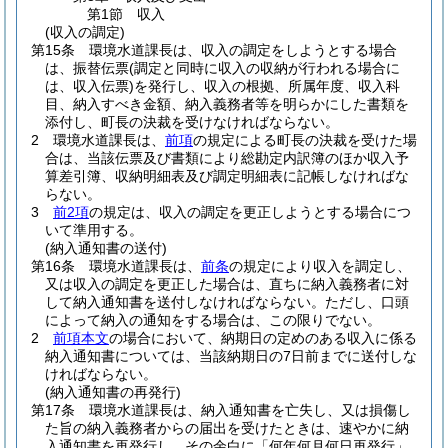
第1節
収入
(収入の調定)
第15条
環境水道課長は、収入の調定をしようとする場合
は、振替伝票
(調定と同時に収入の収納が行われる場合に
は、収入伝票)
を発行し、収入の根拠、所属年度、収入科
目、納入すべき金額、納入義務者等を明らかにした書類を
添付し、町長の決裁を受けなければならない。
2
環境水道課長は、
前項
の規定による町長の決裁を受けた場
合は、当該伝票及び書類により総勘定内訳簿のほか収入予
算差引簿、収納明細表及び調定明細表に記帳しなければな
らない。
3
前2項
の規定は、収入の調定を更正しようとする場合につ
いて準用する。
(納入通知書の送付)
第16条
環境水道課長は、
前条
の規定により収入を調定し、
又は収入の調定を更正した場合は、直ちに納入義務者に対
して納入通知書を送付しなければならない。
ただし、口頭
によって納入の通知をする場合は、この限りでない。
2
前項本文
の場合において、納期日の定めのある収入に係る
納入通知書については、当該納期日の7日前までに送付しな
ければならない。
(納入通知書の再発行)
第17条
環境水道課長は、納入通知書を亡失し、又は損傷し
た旨の納入義務者からの届出を受けたときは、速やかに納
入通知書を再発行し、その余白に「何年何月何日再発行」