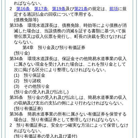
ればならない。
2
第16条
、
第17条
、
第19条
及び
第21条
の規定は、
前項
に規
定する過誤払金の回収について準用する。
(債務免除等)
第33条
環境水道課長は、債務免除、時効等により債務が消
滅した場合は、当該債務の消滅を証する書類に基づいて振
替伝票又は収入伝票を発行し、町長の決裁を受けなければ
ならない。
第4章
預り金及び預り有価証券
(預り金)
第34条
環境水道課長は、保証金その他簡易水道事業の収入
に属さない現金を受け入れた場合は、これを預り金として
次に掲げる区分により整理しなければならない。
(1)
預り保証金
(2)
預り諸税
(3)
その他預り金
(預り金の受入れ及び払出し)
第35条
預り金の受入れ及び払出しは、簡易水道事業の収入
の収納及び支出の支払の例により行わなければならない。
(預り有価証券)
第36条
簡易水道事業の所有に属さない有価証券を保管する
場合は、預り有価証券として整理しなければならない。
2
預り有価証券は、安全かつ確実な方法によって保管しなけ
ればならない。
(預り有価証券の受入れ及び還付)