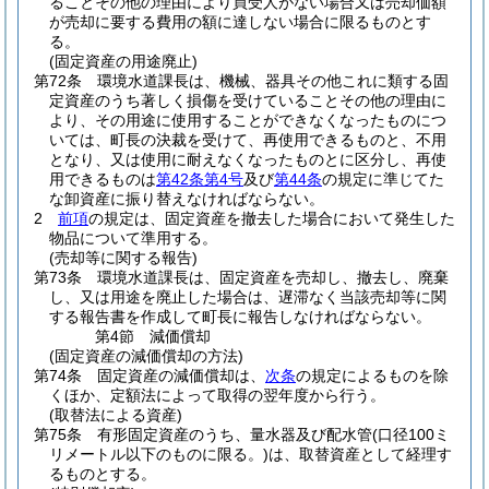
ることその他の理由により買受人がない場合又は売却価額
が売却に要する費用の額に達しない場合に限るものとす
る。
(固定資産の用途廃止)
第72条
環境水道課長は、機械、器具その他これに類する固
定資産のうち著しく損傷を受けていることその他の理由に
より、その用途に使用することができなくなったものにつ
いては、町長の決裁を受けて、再使用できるものと、不用
となり、又は使用に耐えなくなったものとに区分し、再使
用できるものは
第42条第4号
及び
第44条
の規定に準じてた
な卸資産に振り替えなければならない。
2
前項
の規定は、固定資産を撤去した場合において発生した
物品について準用する。
(売却等に関する報告)
第73条
環境水道課長は、固定資産を売却し、撤去し、廃棄
し、又は用途を廃止した場合は、遅滞なく当該売却等に関
する報告書を作成して町長に報告しなければならない。
第4節
減価償却
(固定資産の減価償却の方法)
第74条
固定資産の減価償却は、
次条
の規定によるものを除
くほか、定額法によって取得の翌年度から行う。
(取替法による資産)
第75条
有形固定資産のうち、量水器及び配水管
(口径100ミ
リメートル以下のものに限る。)
は、取替資産として経理す
るものとする。