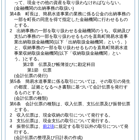
って、現金その他の資産を取り扱わなければならない。
(金融機関の出納事務の取扱い)
第4条
町長は、簡易水道事業の業務に係る公金の出納事務の
一部を町長の同意を得て指定した金融機関に行わせるもの
とする。
2
出納事務の一部を取り扱わせる金融機関のうち、収納及び
支払の事務の一部を取り扱わせるものを直島町簡易水道事
業出納取扱金融機関
(以下「出納取扱金融機関」という。)
と、収納事務の一部を取り扱わせるものを直島町簡易水道
事業収納取扱金融機関
(以下「収納取扱金融機関」とい
う。)
とする。
第2章
伝票及び帳簿並びに勘定科目
第1節
伝票
(会計伝票の発行)
第5条
簡易水道事業に係る取引については、その取引の発生
の都度、証拠となるべき書類に基づいて会計伝票を発行す
るものとする。
(会計伝票の種類)
第6条
会計伝票の種類は、収入伝票、支払伝票及び振替伝票
とする。
2
収入伝票は、現金収納の取引について発行する。
3
支払伝票は、現金支払の取引について発行する。
4
振替伝票は、
前2項
に規定する取引以外の取引について発
行する。
(会計伝票の整理及び日計表の作成)