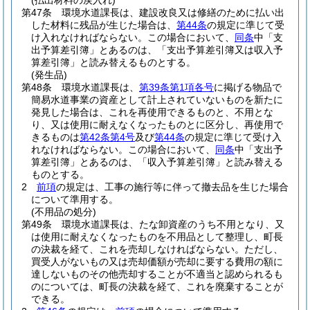
(払出材料の戻入れ)
第47条
環境水道課長は、建設改良又は修繕のために払い出
した材料に残品が生じた場合は、
第44条
の規定に準じて受
け入れなければならない。
この場合において、
同条
中「支
出予算差引簿」とあるのは、「支出予算差引簿又は収入予
算差引簿」と読み替えるものとする。
(発生品)
第48条
環境水道課長は、
第39条第1項各号
に掲げる物品で
簡易水道事業の資産として計上されていないものを新たに
発見した場合は、これを再使用できるものと、不用とな
り、又は使用に耐えなくなったものとに区分し、再使用で
きるものは
第42条第4号
及び
第44条
の規定に準じて受け入
れなければならない。
この場合において、
同条
中「支出予
算差引簿」とあるのは、「収入予算差引簿」と読み替える
ものとする。
2
前項
の規定は、工事の施行等に伴って撤去品を生じた場合
について準用する。
(不用品の処分)
第49条
環境水道課長は、たな卸資産のうち不用となり、又
は使用に耐えなくなったものを不用品として整理し、町長
の決裁を経て、これを売却しなければならない。
ただし、
買受人がないもの又は売却価額が売却に要する費用の額に
達しないものその他売却することが不適当と認められるも
のについては、町長の決裁を経て、これを廃棄することが
できる。