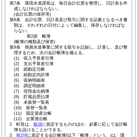
第7条
環境水道課長は、毎日会計伝票を整理し、日計表を作
成しなければならない。
(会計伝票の保存等)
第8条
会計伝票、日計表及び取引に関する証拠となるべき書
類は、それぞれの日付によって編集し、保存しなければな
らない。
第2節
帳簿
(帳簿の種類及び保管)
第9条
簡易水道事業に関する取引を記録し、計算し、及び整
理するため、次の会計帳簿を備える。
(1)
収入予算差引簿
(2)
支出予算差引簿
(3)
総勘定元帳
(4)
総勘定内訳簿
(5)
収納明細表
(6)
調定明細表
(7)
現預金出納簿
(8)
貯蔵品受払簿
(9)
未振替一覧表
(10)
振替一覧表
(11)
固定資産台帳
(12)
企業債台帳
2
町長は、
前項
に規定するもののほか、必要に応じて会計帳
簿を設けることができる。
3
前2項
に規定する会計帳簿
(以下「帳簿」という。)
は、環