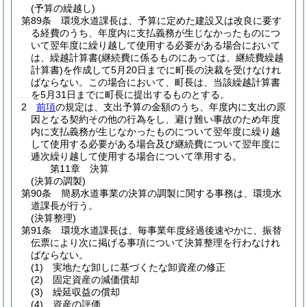
(予算の繰越し)
第89条
環境水道課長は、予算に定めた建設又は改良に要す
る経費のうち、年度内に支払義務が生じなかったものにつ
いて翌年度に繰り越して使用する必要がある場合において
は、繰越計算書
(継続費に係るものにあっては、継続費繰越
計算書)
を作成して5月20日までに町長の決裁を受けなけれ
ばならない。
この場合において、町長は、当該繰越計算書
を5月31日までに町長に提出するものとする。
2
前項
の規定は、支出予算の金額のうち、年度内に支出の原
因となる契約その他の行為をし、避け難い事故のため年度
内に支払義務が生じなかったものについて翌年度に繰り越
して使用する必要がある場合及び継続費について翌年度に
逓次繰り越して使用する場合について準用する。
第11章
決算
(決算の調製)
第90条
簡易水道事業の決算の調製に関する事務は、環境水
道課長が行う。
(決算整理)
第91条
環境水道課長は、毎事業年度経過後速やかに、振替
伝票により次に掲げる事項について決算整理を行わなけれ
ばならない。
(1)
実地たな卸しに基づくたな卸資産の修正
(2)
固定資産の減価償却
(3)
繰延収益の償却
(4)
資産の評価