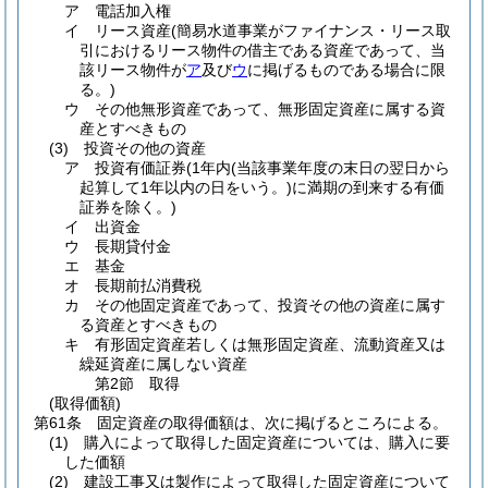
ア
電話加入権
イ
リース資産
(簡易水道事業がファイナンス・リース取
引におけるリース物件の借主である資産であって、当
該リース物件が
ア
及び
ウ
に掲げるものである場合に限
る。)
ウ
その他無形資産であって、無形固定資産に属する資
産とすべきもの
(3)
投資その他の資産
ア
投資有価証券
(1年内
(当該事業年度の末日の翌日から
起算して1年以内の日をいう。)
に満期の到来する有価
証券を除く。)
イ
出資金
ウ
長期貸付金
エ
基金
オ
長期前払消費税
カ
その他固定資産であって、投資その他の資産に属す
る資産とすべきもの
キ
有形固定資産若しくは無形固定資産、流動資産又は
繰延資産に属しない資産
第2節
取得
(取得価額)
第61条
固定資産の取得価額は、次に掲げるところによる。
(1)
購入によって取得した固定資産については、購入に要
した価額
(2)
建設工事又は製作によって取得した固定資産について