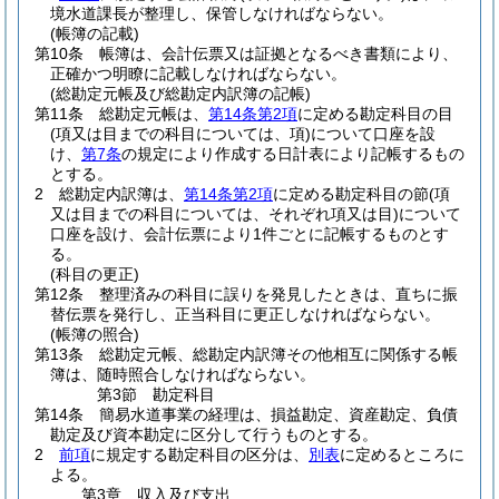
境水道課長が整理し、保管しなければならない。
(帳簿の記載)
第10条
帳簿は、会計伝票又は証拠となるべき書類により、
正確かつ明瞭に記載しなければならない。
(総勘定元帳及び総勘定内訳簿の記帳)
第11条
総勘定元帳は、
第14条第2項
に定める勘定科目の目
(項又は目までの科目については、項)
について口座を設
け、
第7条
の規定により作成する日計表により記帳するもの
とする。
2
総勘定内訳簿は、
第14条第2項
に定める勘定科目の節
(項
又は目までの科目については、それぞれ項又は目)
について
口座を設け、会計伝票により1件ごとに記帳するものとす
る。
(科目の更正)
第12条
整理済みの科目に誤りを発見したときは、直ちに振
替伝票を発行し、正当科目に更正しなければならない。
(帳簿の照合)
第13条
総勘定元帳、総勘定内訳簿その他相互に関係する帳
簿は、随時照合しなければならない。
第3節
勘定科目
第14条
簡易水道事業の経理は、損益勘定、資産勘定、負債
勘定及び資本勘定に区分して行うものとする。
2
前項
に規定する勘定科目の区分は、
別表
に定めるところに
よる。
第3章
収入及び支出