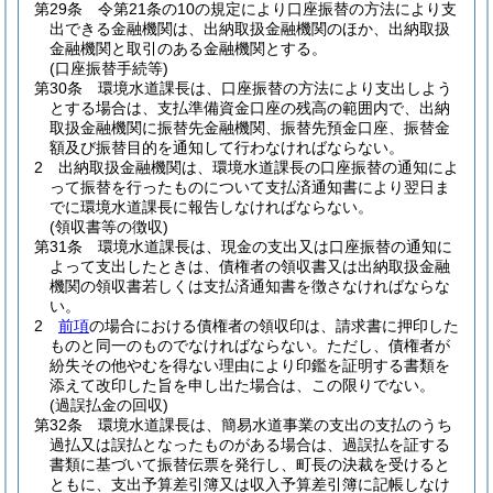
第29条
令第21条の10の規定により口座振替の方法により支
出できる金融機関は、出納取扱金融機関のほか、出納取扱
金融機関と取引のある金融機関とする。
(口座振替手続等)
第30条
環境水道課長は、口座振替の方法により支出しよう
とする場合は、支払準備資金口座の残高の範囲内で、出納
取扱金融機関に振替先金融機関、振替先預金口座、振替金
額及び振替目的を通知して行わなければならない。
2
出納取扱金融機関は、環境水道課長の口座振替の通知によ
って振替を行ったものについて支払済通知書により翌日ま
でに環境水道課長に報告しなければならない。
(領収書等の徴収)
第31条
環境水道課長は、現金の支出又は口座振替の通知に
よって支出したときは、債権者の領収書又は出納取扱金融
機関の領収書若しくは支払済通知書を徴さなければならな
い。
2
前項
の場合における債権者の領収印は、請求書に押印した
ものと同一のものでなければならない。
ただし、債権者が
紛失その他やむを得ない理由により印鑑を証明する書類を
添えて改印した旨を申し出た場合は、この限りでない。
(過誤払金の回収)
第32条
環境水道課長は、簡易水道事業の支出の支払のうち
過払又は誤払となったものがある場合は、過誤払を証する
書類に基づいて振替伝票を発行し、町長の決裁を受けると
ともに、支出予算差引簿又は収入予算差引簿に記帳しなけ