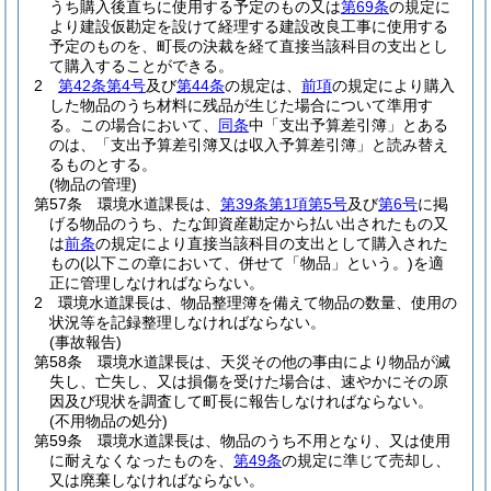
うち購入後直ちに使用する予定のもの又は
第69条
の規定に
より建設仮勘定を設けて経理する建設改良工事に使用する
予定のものを、町長の決裁を経て直接当該科目の支出とし
て購入することができる。
2
第42条第4号
及び
第44条
の規定は、
前項
の規定により購入
した物品のうち材料に残品が生じた場合について準用す
る。
この場合において、
同条
中「支出予算差引簿」とある
のは、「支出予算差引簿又は収入予算差引簿」と読み替え
るものとする。
(物品の管理)
第57条
環境水道課長は、
第39条第1項第5号
及び
第6号
に掲
げる物品のうち、たな卸資産勘定から払い出されたもの又
は
前条
の規定により直接当該科目の支出として購入された
もの
(以下この章において、併せて「物品」という。)
を適
正に管理しなければならない。
2
環境水道課長は、物品整理簿を備えて物品の数量、使用の
状況等を記録整理しなければならない。
(事故報告)
第58条
環境水道課長は、天災その他の事由により物品が滅
失し、亡失し、又は損傷を受けた場合は、速やかにその原
因及び現状を調査して町長に報告しなければならない。
(不用物品の処分)
第59条
環境水道課長は、物品のうち不用となり、又は使用
に耐えなくなったものを、
第49条
の規定に準じて売却し、
又は廃棄しなければならない。