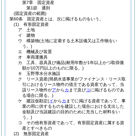
第7章
固定資産
第1節
通則
(固定資産の範囲)
第60条
固定資産とは、次に掲げるものをいう。
(1)
有形固定資産
ア
土地
イ
建物
ウ
構築物
(土地に定着する土木設備又は工作物をい
う。)
エ
機械及び装置
オ
車両運搬具
カ
工具、器具及び備品
(耐用年数が1年以上かつ取得価
額が10万円以上のものに限る。)
キ
玉野導水分水施設
ク
リース資産
(簡易水道事業がファイナンス・リース取
引におけるリース物件の借主である資産であって、当
該リース物件が
ア
から
カ
まで及び
コ
に掲げるものであ
る場合に限る。)
ケ
建設仮勘定
(
イ
から
カ
までに掲げる資産であって、事
業の用に供するものを建設した場合における支出した
金額及び当該建設の目的のために充当した材料をい
う。)
コ
その他有形資産であって、有形固定資産に属する資
産とすべきもの
(2)
無形固定資産