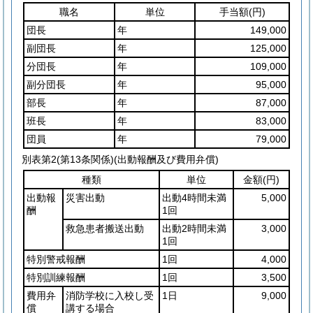
職名
単位
手当額
(円)
団長
年
149,000
副団長
年
125,000
分団長
年
109,000
副分団長
年
95,000
部長
年
87,000
班長
年
83,000
団員
年
79,000
別表第2
(第13条関係)(出動報酬及び費用弁償)
種類
単位
金額
(円)
出動報
災害出動
出動4時間未満
5,000
酬
1回
救急患者搬送出動
出動2時間未満
3,000
1回
特別警戒報酬
1回
4,000
特別訓練報酬
1回
3,500
費用弁
消防学校に入校し受
1日
9,000
償
講する場合