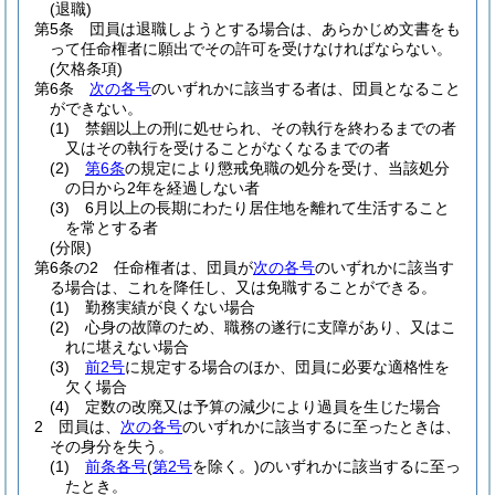
(退職)
第5条
団員は退職しようとする場合は、あらかじめ文書をも
って任命権者に願出でその許可を受けなければならない。
(欠格条項)
第6条
次の各号
のいずれかに該当する者は、団員となること
ができない。
(1)
禁錮以上の刑に処せられ、その執行を終わるまでの者
又はその執行を受けることがなくなるまでの者
(2)
第6条
の規定により懲戒免職の処分を受け、当該処分
の日から2年を経過しない者
(3)
6月以上の長期にわたり居住地を離れて生活すること
を常とする者
(分限)
第6条の2
任命権者は、団員が
次の各号
のいずれかに該当す
る場合は、これを降任し、又は免職することができる。
(1)
勤務実績が良くない場合
(2)
心身の故障のため、職務の遂行に支障があり、又はこ
れに堪えない場合
(3)
前2号
に規定する場合のほか、団員に必要な適格性を
欠く場合
(4)
定数の改廃又は予算の減少により過員を生じた場合
2
団員は、
次の各号
のいずれかに該当するに至ったときは、
その身分を失う。
(1)
前条各号
(
第2号
を除く。)
のいずれかに該当するに至っ
たとき。