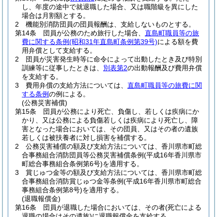
し、年度の途中で就退職した場合、又は職階級を異にした
場合は月割額とする。
2
機能別消防団員の団員報酬は、支給しないものとする。
第14条
団員が公務のため旅行した場合、
直島町職員等の旅
費に関する条例
(昭和31年直島町条例第39号)
による額を費
用弁償として支給する。
2
団員が災害発生時等に命令によって出動したとき及び特別
訓練等に従事したときは、
別表第2
の出動報酬及び費用弁償
を支給する。
3
費用弁償の支給方法については、
直島町職員等の旅費に関
する条例
の例による。
(公務災害補償)
第15条
団員が公務により死亡、負傷し、若しくは疾病にか
かり、又は公務による負傷若しくは疾病により死亡し、障
害となった場合においては、その団員、又はその者の遺族
若しくは被扶養者に対し損害を補償する。
2
公務災害補償の額及び支給方法については、香川県市町総
合事務組合消防団員等公務災害補償条例
(平成16年香川県市
町総合事務組合条例第6号)
を適用する。
3
賞じゅつ金等の額及び支給方法については、香川県市町総
合事務組合消防賞じゅつ金等条例
(平成16年香川県市町総合
事務組合条例第8号)
を適用する。
(退職報償金)
第16条
団員が退職した場合においては、その者
(死亡による
退職の場合はその遺族)
に退職報償金を支給する。