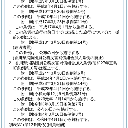
附
則
(平成9年3月18日
条例第1号)
この条例は、平成9年4月1日から施行する。
附
則
(平成10年3月20日
条例第1号)
この条例は、平成10年4月1日から施行する。
附
則
(平成17年3月28日
条例第11号)
1
この条例は、平成17年4月1日から施行する。
2
この条例の施行の前日までに出発した旅行については、従
前の例による。
附
則
(平成18年3月30日
条例第14号)
(経過措置)
1
この条例は、公布の日から施行する。
(香川県消防団員公務災害補償組合加入条例の廃止)
2
香川県消防団員公務災害補償組合加入条例
(昭和27年直島
町条例第16号)
は廃止する。
附
則
(平成24年3月30日
条例第6号)
この条例は、平成24年4月1日から施行する。
附
則
(平成28年3月31日
条例第14号)
この条例は、平成28年4月1日から施行する。
附
則
(令和元年12月9日
条例第31号)
この条例は、令和元年12月14日から施行する。
附
則
(令和3年3月15日
条例第7号)
この条例は、公布の日から施行する。
附
則
(令和4年3月16日
条例第8号)
この条例は、令和4年4月1日から施行する。
別表第1
(第12条関係)(団員報酬)