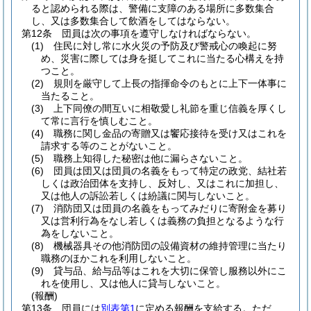
ると認められる際は、警備に支障のある場所に多数集合
し、又は多数集合して飲酒をしてはならない。
第12条
団員は次の事項を遵守しなければならない。
(1)
住民に対し常に水火災の予防及び警戒心の喚起に努
め、災害に際しては身を挺してこれに当たる心構えを持
つこと。
(2)
規則を厳守して上長の指揮命令のもとに上下一体事に
当たること。
(3)
上下同僚の間互いに相敬愛し礼節を重じ信義を厚くし
て常に言行を慎しむこと。
(4)
職務に関し金品の寄贈又は饗応接待を受け又はこれを
請求する等のことがないこと。
(5)
職務上知得した秘密は他に漏らさないこと。
(6)
団員は団又は団員の名義をもって特定の政党、結社若
しくは政治団体を支持し、反対し、又はこれに加担し、
又は他人の訴訟若しくは紛議に関与しないこと。
(7)
消防団又は団員の名義をもってみだりに寄附金を募り
又は営利行為をなし若しくは義務の負担となるような行
為をしないこと。
(8)
機械器具その他消防団の設備資材の維持管理に当たり
職務のほかこれを利用しないこと。
(9)
貸与品、給与品等はこれを大切に保管し服務以外にこ
れを使用し、又は他人に貸与しないこと。
(報酬)
第13条
団員には
別表第1
に定める報酬を支給する。
ただ