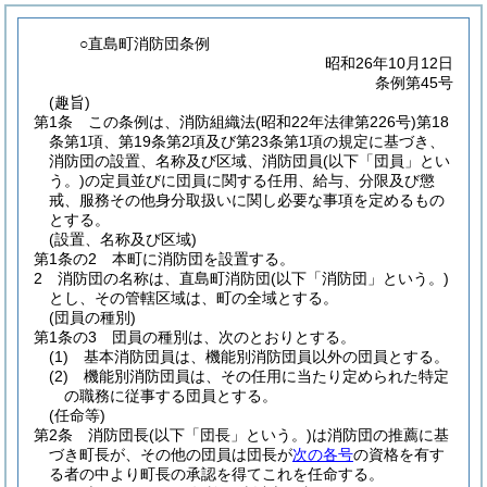
○直島町消防団条例
昭和26年10月12日
条例第45号
(趣旨)
第1条
この条例は、消防組織法
(昭和22年法律第226号)
第18
条第1項、第19条第2項及び第23条第1項の規定に基づき、
消防団の設置、名称及び区域、消防団員
(以下「団員」とい
う。)
の定員並びに団員に関する任用、給与、分限及び懲
戒、服務その他身分取扱いに関し必要な事項を定めるもの
とする。
(設置、名称及び区域)
第1条の2
本町に消防団を設置する。
2
消防団の名称は、直島町消防団
(以下「消防団」という。)
とし、その管轄区域は、町の全域とする。
(団員の種別)
第1条の3
団員の種別は、次のとおりとする。
(1)
基本消防団員は、機能別消防団員以外の団員とする。
(2)
機能別消防団員は、その任用に当たり定められた特定
の職務に従事する団員とする。
(任命等)
第2条
消防団長
(以下「団長」という。)
は消防団の推薦に基
づき町長が、その他の団員は団長が
次の各号
の資格を有す
る者の中より町長の承認を得てこれを任命する。