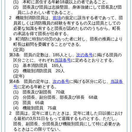
(1)
本町に居住する年齢18歳以上の者であること。
(2)
団長及び団員は志操堅固、身体強健にして団長及び団
員にふさわしい者であること。
2
機能別消防団員は、
前項
の規定に該当する者であって、団
員若しくは消防職員の経験を有するもの又は団員としての
必要な知識を有すると団長が認めたもののうちから、町長
の承認を得て団長が任命する。
3
町消防に特別の功労のあった者に対し、団長の推薦により
町長は顧問を委嘱することができる。
(定員)
第3条
団員の定数は、185人とし、
次の各号
に掲げる団員の
区分ごとに、それぞれ
当該各号
に定めるとおりとする。
(1)
基本消防団員 165人
(2)
機能別消防団員 20人
(定年)
第4条
団員の定年は、
次の各号
に掲げる区分に応じ、
当該各
号
に定める年齢とする。
(1)
団長及び副団長 70歳
(2)
分団長、副分団長、部長及び班長 68歳
(3)
団員 65歳
(4)
機能別団員 75歳
2
団員は、定年に達したときは、定年に達した日以後におけ
る最初の3月31日をもって退職するものとする。
ただし、
団長、副団長、分団長及び機能別団員にして特に必要があ
るときはこの限りでない。