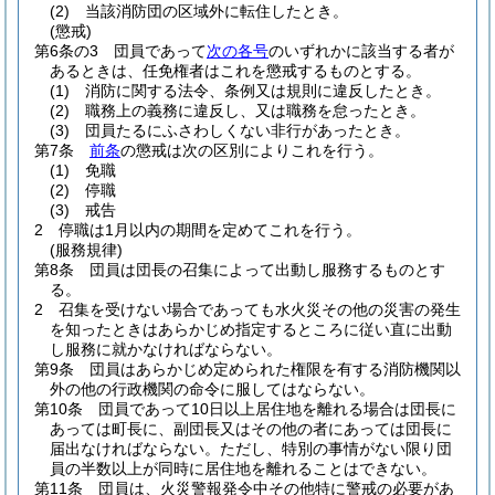
(2)
当該消防団の区域外に転住したとき。
(懲戒)
第6条の3
団員であって
次の各号
のいずれかに該当する者が
あるときは、任免権者はこれを懲戒するものとする。
(1)
消防に関する法令、条例又は規則に違反したとき。
(2)
職務上の義務に違反し、又は職務を怠ったとき。
(3)
団員たるにふさわしくない非行があったとき。
第7条
前条
の懲戒は次の区別によりこれを行う。
(1)
免職
(2)
停職
(3)
戒告
2
停職は1月以内の期間を定めてこれを行う。
(服務規律)
第8条
団員は団長の召集によって出動し服務するものとす
る。
2
召集を受けない場合であっても水火災その他の災害の発生
を知ったときはあらかじめ指定するところに従い直に出動
し服務に就かなければならない。
第9条
団員はあらかじめ定められた権限を有する消防機関以
外の他の行政機関の命令に服してはならない。
第10条
団員であって10日以上居住地を離れる場合は団長に
あっては町長に、副団長又はその他の者にあっては団長に
届出なければならない。
ただし、特別の事情がない限り団
員の半数以上が同時に居住地を離れることはできない。
第11条
団員は、火災警報発令中その他特に警戒の必要があ