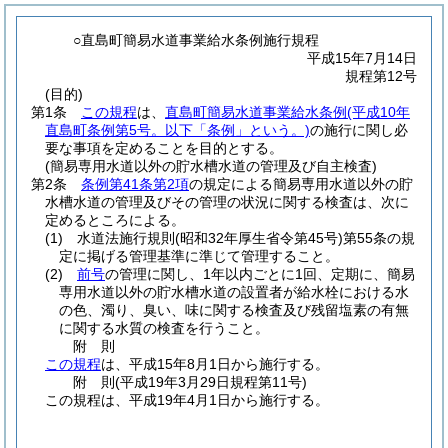
○直島町簡易水道事業給水条例施行規程
平成15年7月14日
規程第12号
(目的)
第1条
この規程
は、
直島町簡易水道事業給水条例
(平成10年
直島町条例第5号。以下「条例」という。)
の施行に関し必
要な事項を定めることを目的とする。
(簡易専用水道以外の貯水槽水道の管理及び自主検査)
第2条
条例第41条第2項
の規定による簡易専用水道以外の貯
水槽水道の管理及びその管理の状況に関する検査は、次に
定めるところによる。
(1)
水道法施行規則
(昭和32年厚生省令第45号)
第55条の規
定に掲げる管理基準に準じて管理すること。
(2)
前号
の管理に関し、1年以内ごとに1回、定期に、簡易
専用水道以外の貯水槽水道の設置者が給水栓における水
の色、濁り、臭い、味に関する検査及び残留塩素の有無
に関する水質の検査を行うこと。
附
則
この規程
は、平成15年8月1日から施行する。
附
則
(平成19年3月29日
規程第11号)
この規程は、平成19年4月1日から施行する。