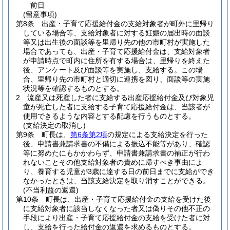
前日
(留意事項)
第8条
出産・子育て応援給付金の支給対象者が町外に里帰り
している場合等、支給対象者に対する妊娠の届出時の面談
等又は出生後の面談等を里帰り先の他の市町村が実施した
場合であっても、出産・子育て応援給付金は、支給対象者
が申請時点で町内に住所を有する場合は、里帰りを終えた
後、アンケート及び面談等を実施し、支給する。
この場
合、里帰り先の市町村と適切に連携を図り、面談等の実施
状況等を確認するものとする。
2
流産又は死産した者に支給する出産応援給付金及び対象児
童が死亡した者に支給する子育て応援給付金は、当該者が
使用できるような内容とする配慮を行うものとする。
(支給決定の取消し)
第9条
町長は、
第6条第2項
の規定による支給決定を行った
後、申請書兼請求書の不備による振込不能等があり、確認
等に努めたにもかかわらず、申請書兼請求書の補正が行わ
れないことその他支給対象者の責めに帰すべき事由によ
り、養育する児童が3歳に達する日の前日までに支給ができ
なかったときは、当該支給決定を取り消すことができる。
(不当利益の返還)
第10条
町長は、出産・子育て応援給付金の支給を受けた後
に支給対象者に該当しなくなった者又は偽りその他不正の
手段により出産・子育て応援給付金の支給を受けた者に対
し、支給を行った給付金の返還を求めるものとする。