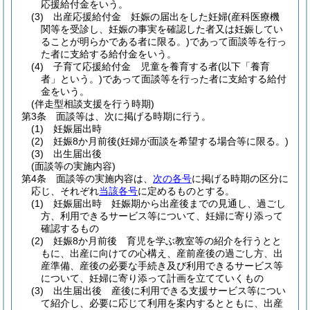
応援給付金をいう。
(3)
出産応援給付金 妊娠の届出をした妊婦
(産科医療機
関等を受診し、妊娠の事実を確認した者又は妊娠してい
ることが明らかである者に限る。)
であって面談等を行っ
た者に支給する給付金をいう。
(4)
子育て応援給付金 児童を養育する者
(以下「養育
者」という。)
であって面談等を行った者に支給する給付
金をいう。
(伴走型相談支援を行う時期)
第3条
面談等は、次に掲げる時期に行う。
(1)
妊娠届出時
(2)
妊娠8か月前後
(妊婦が面談を希望する場合等に限る。)
(3)
出生届出後
(面談等の実施内容)
第4条
面談等の実施内容は、
次の各号
に掲げる時期の区分に
応じ、それぞれ
当該各号
に定めるものとする。
(1)
妊娠届出時 妊娠期から出産後までの見通し、過ごし
方、利用できるサービス等について、妊婦に寄り添って
確認するもの
(2)
妊娠8か月前後 育児を学ぶ教室等の紹介を行うとと
もに、出産に向けての心構え、産前産後の過ごし方、出
産準備、産後の必要な手続き及び利用できるサービス等
について、妊婦に寄り添って計画を立てていくもの
(3)
出生届出後 産後に利用できる支援サービス等につい
て紹介し、必要に応じて利用を案内するとともに、出産