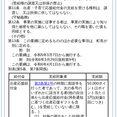
(受給権の譲渡又は担保の禁止)
第11条
出産・子育て応援給付金の支給を受ける権利は、譲
渡し、又は担保に供してはならない。
(守秘義務)
第12条
事業の実施に従事する者は、事業の実施により知り
得た秘密を他に漏らしてはならない。
その職を退いた後も
同様とする。
(その他)
第13条
この要綱に定めるもののほか必要な事項は、町長が
別に定める。
附
則
この要綱は、令和5年3月7日から施行する。
附
則
(令和6年3月29日
規程第9号)
この要綱は、令和6年4月1日から施行する。
別表
(第5条、第7条関係)
給付金
支給対象者
支給額
出産応援給
第3条第1号
の時期に面談等を
50,000ポイ
付金
行った者であって、次の各号の
ント
(1ポイ
いずれかに該当する者
(他の自治
ント当たり
体から出産応援給付金
(局長通知
1円)
(妊娠1
に基づく出産応援ギフトを含
回につき)
む。)
を受給していない者に限
る。)
(1)
妊娠の届出をした妊婦
(産