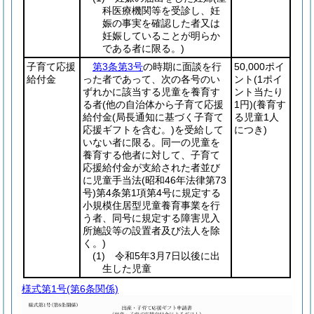
科医療機関等を受診し、妊
娠の事実を確認した者又は
妊娠していることが明らか
である者に限る。)
子育て応援
第3条第3号
の時期に面談を行
50,000ポイ
給付金
った者であって、次の各号のい
ント
(1ポイ
ずれかに該当する児童を養育す
ント当たり
る者
(他の自治体から子育て応援
1円)
(養育す
給付金
(局長通知に基づく子育て
る児童1人
応援ギフトを含む。)
を受給して
につき)
いない者に限る。同一の児童を
養育する他者に対して、子育て
応援給付金が支給された者並び
に児童手当法
(昭和46年法律第73
号)
第4条第1項第4号に規定する
小規模住居型児童養育事業を行
う者、同号に規定する障害児入
所施設等の設置者及び法人を除
く。)
(1)
令和5年3月7日以後に出
生した児童
様式第1号
(第6条関係)