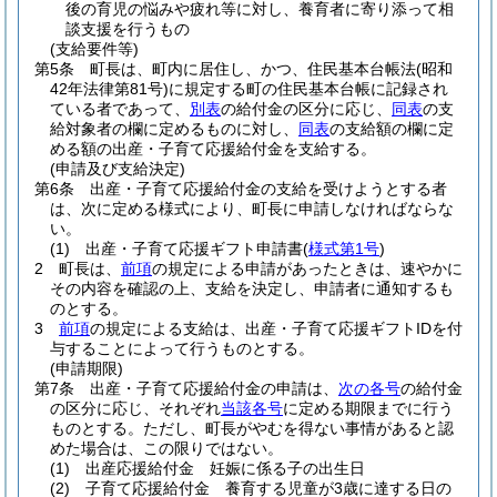
後の育児の悩みや疲れ等に対し、養育者に寄り添って相
談支援を行うもの
(支給要件等)
第5条
町長は、町内に居住し、かつ、住民基本台帳法
(昭和
42年法律第81号)
に規定する町の住民基本台帳に記録され
ている者であって、
別表
の給付金の区分に応じ、
同表
の支
給対象者の欄に定めるものに対し、
同表
の支給額の欄に定
める額の出産・子育て応援給付金を支給する。
(申請及び支給決定)
第6条
出産・子育て応援給付金の支給を受けようとする者
は、次に定める様式により、町長に申請しなければならな
い。
(1)
出産・子育て応援ギフト申請書
(
様式第1号
)
2
町長は、
前項
の規定による申請があったときは、速やかに
その内容を確認の上、支給を決定し、申請者に通知するも
のとする。
3
前項
の規定による支給は、出産・子育て応援ギフトIDを付
与することによって行うものとする。
(申請期限)
第7条
出産・子育て応援給付金の申請は、
次の各号
の給付金
の区分に応じ、それぞれ
当該各号
に定める期限までに行う
ものとする。
ただし、町長がやむを得ない事情があると認
めた場合は、この限りではない。
(1)
出産応援給付金 妊娠に係る子の出生日
(2)
子育て応援給付金 養育する児童が3歳に達する日の