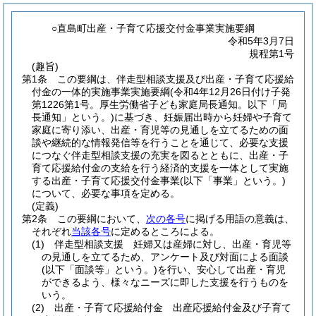
○直島町出産・子育て応援交付金事業実施要綱
令和5年3月7日
規程第1号
(趣旨)
第1条
この要綱は、伴走型相談支援及び出産・子育て応援給
付金の一体的実施事業実施要綱
(令和4年12月26日付け子発
第1226第1号。厚生労働省子ども家庭局長通知。以下「局
長通知」という。)
に基づき、妊娠届出時から妊婦や子育て
家庭に寄り添い、出産・育児等の見通しを立てるための面
談や継続的な情報発信等を行うことを通じて、必要な支援
につなぐ伴走型相談支援の充実を図るとともに、出産・子
育て応援給付金の支給を行う経済的支援を一体として実施
する出産・子育て応援交付金事業
(以下「事業」という。)
について、必要な事項を定める。
(定義)
第2条
この要綱において、
次の各号
に掲げる用語の意義は、
それぞれ
当該各号
に定めるところによる。
(1)
伴走型相談支援 妊婦又は産婦に対し、出産・育児等
の見通しを立てるため、アンケート及び対面による面談
(以下「面談等」という。)
を行い、安心して出産・育児
ができるよう、様々なニーズに即した支援を行うものを
いう。
(2)
出産・子育て応援給付金 出産応援給付金及び子育て