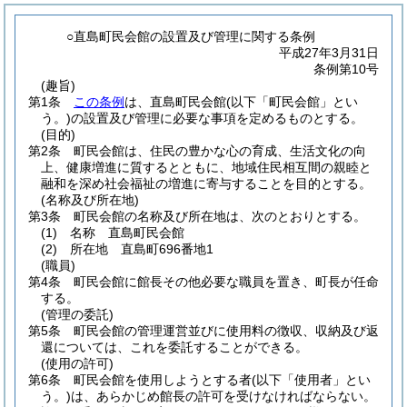
○直島町民会館の設置及び管理に関する条例
平成27年3月31日
条例第10号
(趣旨)
第1条
この条例
は、直島町民会館
(以下「町民会館」とい
う。)
の設置及び管理に必要な事項を定めるものとする。
(目的)
第2条
町民会館は、住民の豊かな心の育成、生活文化の向
上、健康増進に質するとともに、地域住民相互間の親睦と
融和を深め社会福祉の増進に寄与することを目的とする。
(名称及び所在地)
第3条
町民会館の名称及び所在地は、次のとおりとする。
(1)
名称 直島町民会館
(2)
所在地 直島町696番地1
(職員)
第4条
町民会館に館長その他必要な職員を置き、町長が任命
する。
(管理の委託)
第5条
町民会館の管理運営並びに使用料の徴収、収納及び返
還については、これを委託することができる。
(使用の許可)
第6条
町民会館を使用しようとする者
(以下「使用者」とい
う。)
は、あらかじめ館長の許可を受けなければならない。