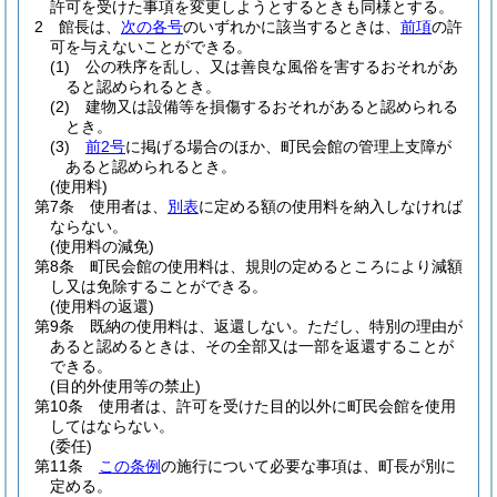
許可を受けた事項を変更しようとするときも同様とする。
2
館長は、
次の各号
のいずれかに該当するときは、
前項
の許
可を与えないことができる。
(1)
公の秩序を乱し、又は善良な風俗を害するおそれがあ
ると認められるとき。
(2)
建物又は設備等を損傷するおそれがあると認められる
とき。
(3)
前2号
に掲げる場合のほか、町民会館の管理上支障が
あると認められるとき。
(使用料)
第7条
使用者は、
別表
に定める額の使用料を納入しなければ
ならない。
(使用料の減免)
第8条
町民会館の使用料は、規則の定めるところにより減額
し又は免除することができる。
(使用料の返還)
第9条
既納の使用料は、返還しない。
ただし、特別の理由が
あると認めるときは、その全部又は一部を返還することが
できる。
(目的外使用等の禁止)
第10条
使用者は、許可を受けた目的以外に町民会館を使用
してはならない。
(委任)
第11条
この条例
の施行について必要な事項は、町長が別に
定める。