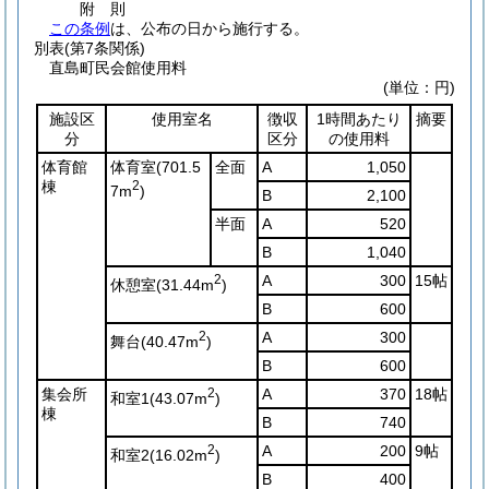
附
則
この条例
は、公布の日から施行する。
別表
(第7条関係)
直島町民会館使用料
(単位：円)
施設区
使用室名
徴収
1時間あたり
摘要
分
区分
の使用料
体育館
体育室
(701.5
全面
A
1,050
棟
2
7m
)
B
2,100
半面
A
520
B
1,040
2
A
300
15帖
休憩室
(31.44m
)
B
600
2
A
300
舞台
(40.47m
)
B
600
集会所
2
A
370
18帖
和室1
(43.07m
)
棟
B
740
2
A
200
9帖
和室2
(16.02m
)
B
400