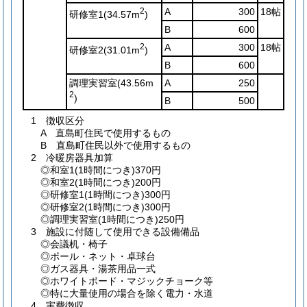
2
A
300
18帖
研修室1
(34.57m
)
B
600
2
A
300
18帖
研修室2
(31.01m
)
B
600
調理実習室
(43.56m
A
250
2
)
B
500
1 徴収区分
A 直島町住民で使用するもの
B 直島町住民以外で使用するもの
2 冷暖房器具加算
◎和室1(1時間につき)370円
◎和室2(1時間につき)200円
◎研修室1(1時間につき)300円
◎研修室2(1時間につき)300円
◎調理実習室(1時間につき)250円
3 施設に付随して使用できる設備備品
◎会議机・椅子
◎ポール・ネット・卓球台
◎ガス器具・湯茶用品一式
◎ホワイトボード・マジックチョーク等
◎特に大量使用の場合を除く電力・水道
4 実費徴収