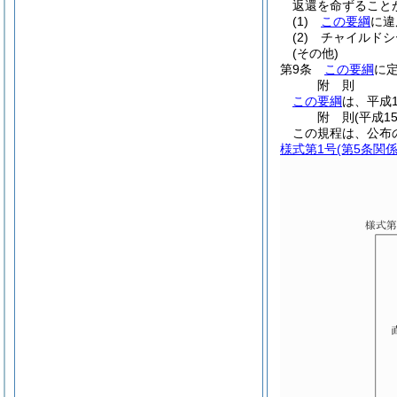
返還を命ずること
(1)
この要綱
に違
(2)
チャイルドシ
(その他)
第9条
この要綱
に
附
則
この要綱
は、平成
附
則
(平成1
この規程は、公布
様式第1号
(第5条関係