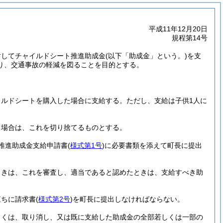
平成11年12月20日
規程第14号
対してチャイルドシート推進助成金
(以下「助成金」という。)
を支
り、交通事故の軽減を図ることを目的とする。
イルドシートを購入した場合に支給する。
ただし、支給は子供1人に
る場合は、これを切り捨てるものとする。
推進助成金支給申請書
(
様式第1号
)
に必要書類を添えて町長に提出
ときは、これを審査し、適当であると認めたときは、支給すべき助
直ちに請求書
(
様式第2号
)
を町長に提出しなければならない。
しくは、取り消し、又は既に支給した助成金の全部若しくは一部の