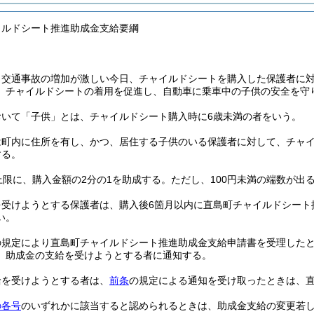
イルドシート推進助成金支給要綱
、交通事故の増加が激しい今日、チャイルドシートを購入した保護者に
、チャイルドシートの着用を促進し、自動車に乗車中の子供の安全を守
おいて「子供」とは、チャイルドシート購入時に6歳未満の者をいう。
は町内に住所を有し、かつ、居住する子供のいる保護者に対して、チャ
する。
上限に、購入金額の2分の1を助成する。
ただし、100円未満の端数が出
を受けようとする保護者は、購入後6箇月以内に直島町チャイルドシート
い。
の規定により直島町チャイルドシート推進助成金支給申請書を受理した
、助成金の支給を受けようとする者に通知する。
給を受けようとする者は、
前条
の規定による通知を受け取ったときは、
の各号
のいずれかに該当すると認められるときは、助成金支給の変更若