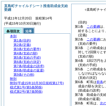
直島町チャイルドシート推進助成金支給
要綱
○直島町チャ
平成11年12月20日 規程第14号
(目的)
(平成15年10月30日施行)
第1条
この要綱
は
給することにより
条項目次
沿革
(定義)
本則
第2条
この要綱
に
第1条
(目的)
(支給の要件)
第2条
(定義)
第3条
この助成金
第3条
(支給の要件)
対して2回限りと
第4条
(支給の額)
(支給の額)
第5条
(支給の手続)
第4条
1回2万円を
第6条
(支給の決定)
(支給の手続)
第7条
(助成金の請求)
第5条
この助成金
第8条
(助成金の返還)
しなければならな
第9条
(その他)
(支給の決定)
附則
第6条
町長は
前条
附則
(平成15年10月30日規程第17号)
成金の額を決定し
様式第1号
(第5条関係)
(助成金の請求)
様式第2号
(第7条関係)
第7条
助成金の支
(助成金の返還)
第8条
町長は、
次