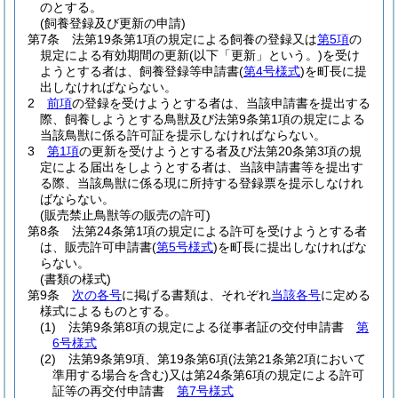
のとする。
(飼養登録及び更新の申請)
第7条
法第19条第1項の規定による飼養の登録又は
第5項
の
規定による有効期間の更新
(以下「更新」という。)
を受け
ようとする者は、飼養登録等申請書
(
第4号様式
)
を町長に提
出しなければならない。
2
前項
の登録を受けようとする者は、当該申請書を提出する
際、飼養しようとする鳥獣及び法第9条第1項の規定による
当該鳥獣に係る許可証を提示しなければならない。
3
第1項
の更新を受けようとする者及び法第20条第3項の規
定による届出をしようとする者は、当該申請書等を提出す
る際、当該鳥獣に係る現に所持する登録票を提示しなけれ
ばならない。
(販売禁止鳥獣等の販売の許可)
第8条
法第24条第1項の規定による許可を受けようとする者
は、販売許可申請書
(
第5号様式
)
を町長に提出しなければな
らない。
(書類の様式)
第9条
次の各号
に掲げる書類は、それぞれ
当該各号
に定める
様式によるものとする。
(1)
法第9条第8項の規定による従事者証の交付申請書
第
6号様式
(2)
法第9条第9項、第19条第6項
(法第21条第2項において
準用する場合を含む)
又は第24条第6項の規定による許可
証等の再交付申請書
第7号様式