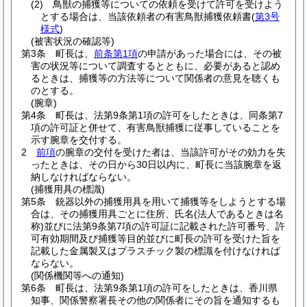
(2)
鳥獣の捕獲等についての依頼を受けて許可を受けよう
とする場合は、当該依頼者の有害鳥獣捕獲依頼書
(
第3号
様式
)
(被害状況の確認等)
第3条
町長は、
前条第1項
の申請があった場合には、その被
害の状況等について調査するとともに、必要があると認め
るときは、捕獲等の方法等について関係者の意見を聴くも
のとする。
(腕章)
第4条
町長は、法第9条第1項の許可をしたときは、同条第7
項の許可証と併せて、有害鳥獣捕獲に従事していることを
示す腕章を交付する。
2
前項
の腕章の交付を受けた者は、当該許可がその効力を失
ったときは、その日から30日以内に、町長に当該腕章を返
納しなければならない。
(捕獲用具の標識)
第5条
銃器以外の捕獲用具を用いて捕獲等をしようとする場
合は、その捕獲用具ごとに住所、氏名
(法人であるときは名
称)
並びに法第9条第7項の許可証に記載された許可番号、許
可有効期間及び捕獲等目的並びに町長の許可を受けた旨を
記載した金属製又はプラスチック製の標識を付けなければ
ならない。
(関係機関等への通知)
第6条
町長は、法第9条第1項の許可をしたときは、香川県
知事、関係警察署長その他の関係者にその旨を通知するも