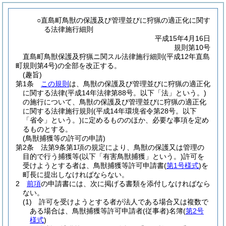
○直島町鳥獣の保護及び管理並びに狩猟の適正化に関す
る法律施行細則
平成15年4月16日
規則第10号
直島町鳥獣保護及狩猟ニ関スル法律施行細則(平成12年直島
町規則第4号)の全部を改正する。
(趣旨)
第1条
この規則
は、鳥獣の保護及び管理並びに狩猟の適正化
に関する法律
(平成14年法律第88号。以下「法」という。)
の施行について、鳥獣の保護及び管理並びに狩猟の適正化
に関する法律施行規則
(平成14年環境省令第28号。以下
「省令」という。)
に定めるもののほか、必要な事項を定め
るものとする。
(鳥獣捕獲等の許可の申請)
第2条
法第9条第1項の規定により、鳥獣の保護又は管理の
目的で行う捕獲等
(以下「有害鳥獣捕獲」という。)
許可を
受けようとする者は、鳥獣捕獲等許可申請書
(
第1号様式
)
を
町長に提出しなければならない。
2
前項
の申請書には、次に掲げる書類を添付しなければなら
ない。
(1)
許可を受けようとする者が法人である場合又は複数で
ある場合は、鳥獣捕獲等許可申請者
(従事者)
名簿
(
第2号
様式
)