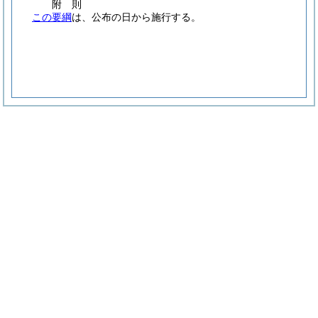
附
則
この要綱
は、公布の日から施行する。