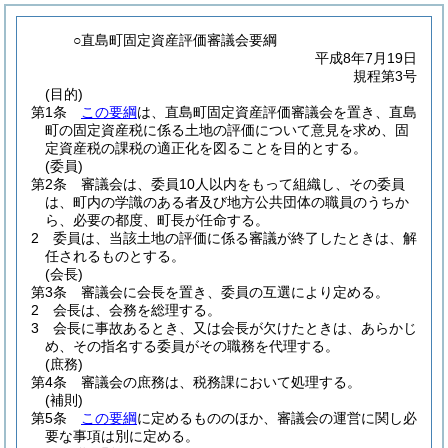
○直島町固定資産評価審議会要綱
平成8年7月19日
規程第3号
(目的)
第1条
この要綱
は、直島町固定資産評価審議会を置き、直島
町の固定資産税に係る土地の評価について意見を求め、固
定資産税の課税の適正化を図ることを目的とする。
(委員)
第2条
審議会は、委員10人以内をもって組織し、その委員
は、町内の学識のある者及び地方公共団体の職員のうちか
ら、必要の都度、町長が任命する。
2
委員は、当該土地の評価に係る審議が終了したときは、解
任されるものとする。
(会長)
第3条
審議会に会長を置き、委員の互選により定める。
2
会長は、会務を総理する。
3
会長に事故あるとき、又は会長が欠けたときは、あらかじ
め、その指名する委員がその職務を代理する。
(庶務)
第4条
審議会の庶務は、税務課において処理する。
(補則)
第5条
この要綱
に定めるもののほか、審議会の運営に関し必
要な事項は別に定める。