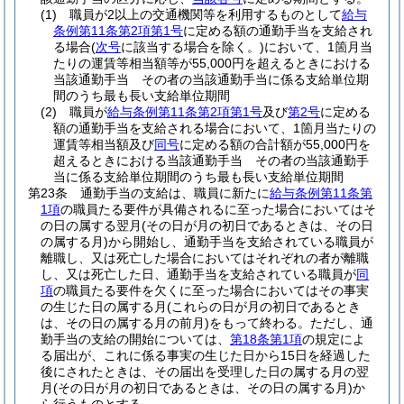
(1)
職員が2以上の交通機関等を利用するものとして
給与
条例第11条第2項第1号
に定める額の通勤手当を支給され
る場合
(
次号
に該当する場合を除く。)
において、1箇月当
たりの運賃等相当額等が55,000円を超えるときにおける
当該通勤手当 その者の当該通勤手当に係る支給単位期
間のうち最も長い支給単位期間
(2)
職員が
給与条例第11条第2項第1号
及び
第2号
に定める
額の通勤手当を支給される場合において、1箇月当たりの
運賃等相当額及び
同号
に定める額の合計額が55,000円を
超えるときにおける当該通勤手当 その者の当該通勤手
当に係る支給単位期間のうち最も長い支給単位期間
第23条
通勤手当の支給は、職員に新たに
給与条例第11条第
1項
の職員たる要件が具備されるに至った場合においてはそ
の日の属する翌月
(その日が月の初日であるときは、その日
の属する月)
から開始し、通勤手当を支給されている職員が
離職し、又は死亡した場合においてはそれぞれの者が離職
し、又は死亡した日、通勤手当を支給されている職員が
同
項
の職員たる要件を欠くに至った場合においてはその事実
の生じた日の属する月
(これらの日が月の初日であるとき
は、その日の属する月の前月)
をもって終わる。
ただし、通
勤手当の支給の開始については、
第18条第1項
の規定によ
る届出が、これに係る事実の生じた日から15日を経過した
後にされたときは、その届出を受理した日の属する月の翌
月
(その日が月の初日であるときは、その日の属する月)
か