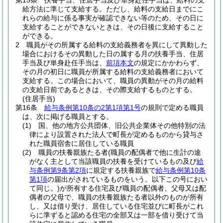
第15条
扶養手当、住居手当及び単身赴任手当は、給料の支
給方法に準じて支給する。
ただし、給料の支給日までにこ
れらの給与に係る事実が確認できない等のため、その日に
支給することができないときは、その日後に支給すること
ができる。
2
職員がその所属する給料の支給義務者を異にして異動した
場合におけるその異動した日の属する月の扶養手当、住居
手当及び単身赴任手当は、
前項本文
の規定にかかわらず、
その月の初日に職員が所属する給料の支給義務者において
支給する。
この場合において、職員の異動がその月の給料
の支給日前であるときは、その際支給するものとする。
(住居手当)
第16条
給与条例第10条の2第1項第1号
の規則で定める職員
は、次に掲げる職員とする。
(1)
国、他の地方公共団体、旧公共企業体その他特別の法
律により設置された法人で町長が定めるものから貸与さ
れた職員宿舎に居住している職員
(2)
職員の扶養親族たる者
(職員の配偶者で他に生計の途
がなく主として当該職員の扶養を受けているもの及び
給
与条例第9条第2項
に規定する扶養親族で
給与条例第10条
第1項
の届出がされているものをいう。以下この号におい
て同じ。)
が所有する住宅及び職員の配偶者、父母又は配
偶者の父母で、職員の扶養親族たる者以外のものが所有
し、又は借り受け、居住している住宅並びに町長がこれ
らに準ずると認める住宅の全部又は一部を借り受けて当