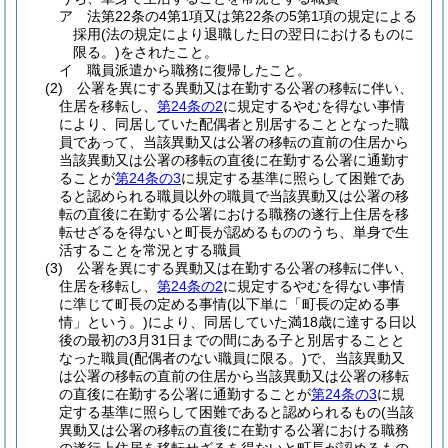
ア
法第22条の4第1項又は第22条の5第1項の規定による
採用
(法の規定により退職した日の翌日におけるものに
限る。)
をされたこと。
イ
職員派遣から職務に復帰したこと。
(2)
公署を異にする異動又は在勤する公署の移転に伴い、
住居を移転し、
第24条の2
に規定するやむを得ない事情
により、同居していた配偶者と別居することとなった職
員であって、当該異動又は公署の移転の直前の住居から
当該異動又は公署の移転の直後に在勤する公署に通勤す
ることが
第24条の3
に規定する基準に照らして困難であ
ると認められる職員以外の職員で当該異動又は公署の移
転の直後に在勤する公署における職務の遂行上住居を移
転せざるを得ないと町長が認めるもののうち、単身で生
活することを常況とする職員
(3)
公署を異にする異動又は在勤する公署の移転に伴い、
住居を移転し、
第24条の2
に規定するやむを得ない事情
に準じて町長の定める事情
(以下単に「町長の定める事
情」という。)
により、同居していた満18歳に達する日以
後の最初の3月31日までの間にある子と別居することと
なった職員
(配偶者のない職員に限る。)
で、当該異動又
は公署の移転の直前の住居から当該異動又は公署の移転
の直後に在勤する公署に通勤することが
第24条の3
に規
定する基準に照らして困難であると認められるもの
(当該
異動又は公署の移転の直後に在勤する公署における職務