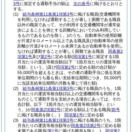
3号
に規定する通勤手当の額は、
次の各号
に掲げるとおりと
する。
(1)
給与条例第11条第1項第3号
に掲げる職員
(交通機関等
を利用しなければ通勤することが著しく困難である職員
以外の職員であって、その利用する交通機関等が通常徒
歩によることを例とする距離内においてのみ利用してい
るものであるものを除く。)
のうち、自動車等の使用距離
が片道2キロメートル以上である職員及び自動車等の使用
距離が片道2キロメートル未満であるが自動車等を使用し
なければ通勤することが著しく困難である職員
同条第2
項第1号
及び
第2号
に定める額
(
同項第1号
に規定する1箇
月当たりの運賃等相当額
(以下「1箇月当たりの運賃等相
当額」という。)
及び
同項第2号
に定める額の合計額が
55,000円を超えるときは、その者の通勤手当に係る支給
単位期間のうち最も長い支給単位期間につき、55,000円
に当該支給単位期間の月数を乗じて得た額)
(2)
給与条例第11条第1項第3号
に掲げる職員のうち、1箇
月当たりの運賃等相当額
(2以上の交通機関等を利用する
ものとして通勤手当を支給される場合にあっては、その
合計額。以下「1箇月当たりの運賃等相当額等」とい
う。)
が
同条第2項第2号
に定める額以上である職員
(
前号
に掲げる職員を除く。)
同項第1号
に定める額
(3)
給与条例第11条第1項第3号
に掲げる職員のうち、1箇
月当たりの運賃等相当額等が
同条第2項第2号
に定める額
未満である職員
(
第1号
に掲げる職員を除く。)
同項第2