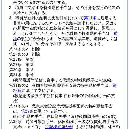
基づいて支給するものとする。
2
職員に支給する特殊勤務手当は、その月分を翌月の給料の
支給日に支給する。
3
職員が翌月の給料の支給日前において
第11条
に規定する
非常の用に充てるためにその支給を請求したとき、又はそ
の所属する給料の支給義務者を異にして異動し、退職し、
若しくは死亡したときは、その職員の特殊勤務手当は、
前
項
の規定にかかわらず、その請求又は異動、退職若しくは
死亡の日までの分をその際に支給するものとする。
第27条の2
削除
第27条の3
削除
第28条
削除
第29条
削除
第30条
削除
第31条
削除
(夜間看護等業務に従事する職員の特殊勤務手当の支給)
第31条の2
夜間看護等業務従事職員の特殊勤務手当は、
第
27条
に準じて支給する。
(救急患者診療等業務に従事する医師の特殊勤務手当の支
給)
第31条の3
救急患者診療等業務従事医師の特殊勤務手当
は、
第27条
に準じて支給する。
(時間外勤務手当、休日勤務手当及び夜間勤務手当の支給)
第32条
時間外勤務手当、休日勤務手当及び夜間勤務手当の
支給については、
別記様式第6号
による時間外勤務、休日勤