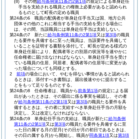
(8)
その他
給与条例第11条の2第1項
の規定による単身赴任
手当を支給される職員との権衡上必要があると認められ
るものとして町長の定める職員
第24条の6
職員の配偶者が単身赴任手当又は国、地方公共
団体その他のこれに相当する手当の支給を受ける場合に
は、その間、当該職員には単身赴任手当は支給しない。
第24条の7
新たに
給与条例第11条の2第1項
又は
第3項
の職員
たる要件を具備するに至った職員は、当該要件を具備して
いることを証明する書類を添付して、町長が定める様式の
単身赴任届により、配偶者等との別居の状況等を速やかに
任命権者に届け出なければならない。
単身赴任手当を受け
ている職員の住居、同居者、配偶者等の住居等に変更があ
った場合についても同様とする。
2
前項
の場合において、やむを得ない事情があると認められ
るときは、添付すべき書類は、届出後速やかに提出するこ
とをもって足りるものとする。
第24条の8
任命権者は、職員から
前条第1項
の規定による届
出があったときは、その届出に係る事実を確認し、その者
が
給与条例第11条の2第1項
又は
第3項
の職員たる要件を具
備するときは、その者に支給すべき単身赴任手当の月額を
決定し、又は改定しなければならない。
第24条の9
単身赴任手当の支給は、職員が新たに
給与条例
第11条の2第1項
又は
第3項
の職員たる要件を具備するに至
った日の属する月の翌月
(その日が月の初日であるときは、
その日の属する月)
から開始し、職員が
同条第1項
又は
第3項