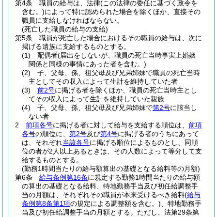
第4条
職員の給与は、法律
(この法律の委任に基づく政令を
含む。)
によって特に認められた場合を除くほか、直接その
職員に支給しなければならない。
(死亡した職員の給与の支給)
第5条
職員が死亡した場合におけるその職員の給与は、次に
掲げる遺族に支給するものとする。
(1)
配偶者
(届出をしないが、職員の死亡当時事実上婚姻
関係と同様の事情にあった者を含む。)
(2)
子、父母、孫、祖父母及び兄弟姉妹で職員の死亡当時
主としてその収入によって生計を維持していた者
(3)
前2号
に掲げる者を除くほか、職員の死亡当時主とし
てその収入によって生計を維持していた親族
(4)
子、父母、孫、祖父母及び兄弟姉妹で
第2号
に該当し
ない者
2
前項各号
に掲げる者に対して給与を支給する順位は、
前項
各号
の順位に、
第2号
及び
第4号
に掲げる者のうちにあって
は、それぞれ
当該各号
に掲げる順位によるものとし、同順
位の者が2人以上あるときは、その人数によって等分して支
給するものとする。
(勤務1時間当たりの給与額算出の基礎となる給料等の月額)
第6条
給与条例第16条
に規定する勤務1時間当たりの給与額
の算出の基礎となる給料、特地勤務手当及び初任給調整手
当の月額は、それぞれその職員が本来受けるべき給料
(
給与
条例第8条第1項
の規定による調整額を含む。)
、特地勤務手
当及び初任給調整手当の月額とする。
ただし、法第29条第