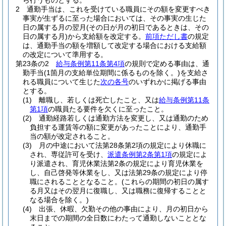
ら行うものとする。
2
通勤手当は、これを受けている職員にその額を変更すべき
事実が生ずるに至った場合においては、その事実の生じた
日の属する月の翌月
(その日が月の初日であるときは、その
日の属する月)
から支給額を改定する。
前項ただし書
の規定
は、通勤手当の額を増額して改定する場合における支給額
の改定について準用する。
第23条の2
給与条例第11条第4項
の規則で定める事由は、通
勤手当
(1箇月の支給単位期間に係るものを除く。)
を支給さ
れる職員について生じた
次の各号
のいずれかに掲げる事由
とする。
(1)
離職し、若しくは死亡したこと、又は
給与条例第11条
第1項
の職員たる要件を欠くに至ったこと。
(2)
通勤経路若しくは通勤方法を変更し、又は通勤のため
負担する運賃等の額に変更があったことにより、通勤手
当の額が改定されること。
(3)
月の中途において法第28条第2項の規定により休職に
され、専従許可を受け、
派遣条例第2条第1項
の規定によ
り派遣され、育児休業法第2条の規定により育児休業を
し、自己啓発等休業をし、又は法第29条の規定により停
職にされることとなること。
(これらの期間の初日の属す
る月又はその翌月に復職し、又は職務に復帰することと
なる場合を除く。)
(4)
出張、休暇、欠勤その他の事由により、月の初日から
末日までの期間の全日数にわたって通勤しないこととな