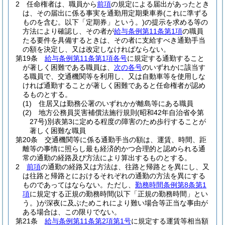
2
任命権者は、職員から
前項
の規定による届出があったとき
は、その届出に係る事実を通勤用定期乗車券
(これに準ずる
ものを含む。以下「定期券」という。)
の提示を求める等の
方法により確認し、その者が
給与条例第11条第1項
の職員
たる要件を具備するときは、その者に支給すべき通勤手当
の額を決定し、又は改定しなければならない。
第19条
給与条例第11条第1項各号
に規定する通勤すること
が著しく困難である職員は、
次の各号
のいずれかに該当す
る職員で、交通機関等を利用し、又は自動車等を使用しな
ければ通勤することが著しく困難であると任命権者が認め
るものとする。
(1)
住居又は勤務公署のいずれかが離島等にある職員
(2)
地方公務員災害補償法施行規則
(昭和42年自治省令第
27号)
別表第3に定める程度の障害のため歩行することが
著しく困難な職員
第20条
交通機関等に係る通勤手当の額は、運賃、時間、距
離等の事情に照らし最も経済的かつ合理的と認められる通
常の通勤の経路及び方法により算出するものとする。
2
前項
の通勤の経路又は方法は、往路と帰路とを異にし、又
は往路と帰路とにおけるそれぞれの通勤の方法を異にする
ものであってはならない。
ただし、
勤務時間条例第8条第1
項
に規定する正規の勤務時間
(以下「正規の勤務時間」とい
う。)
が深夜に及ぶためこれにより難い場合等正当な事由が
ある場合は、この限りでない。
第21条
給与条例第11条第2項第1号
に規定する運賃等相当額