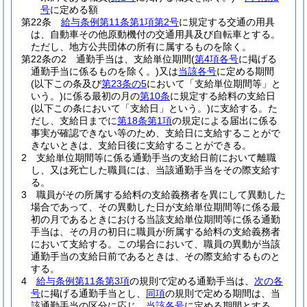
号
に定める額
第22条
給与条例第11条第1項第2号
に規定する交通の用具
は、自動車その他原動機付の交通用具及び自転車とする。
ただし、地方公共団体の所有に属するものを除く。
第22条の2
通勤手当は、支給単位期間
(
第4項各号
に掲げる
通勤手当に係るものを除く。)
又は
当該各号
に定める期間
(以下この条及び
第23条の5
において「支給単位期間等」と
いう。)
に係る最初の月の
第10条
に規定する給料の支給日
(以下この条において「支給日」という。)
に支給する。
た
だし、支給日までに
第18条第1項
の規定による届出に係る
事実が確認できない等のため、支給日に支給することがで
きないときは、支給日後に支給することができる。
2
支給単位期間等に係る通勤手当の支給日前において離職
し、又は死亡した職員には、当該通勤手当をその際支給す
る。
3
職員がその所属する給料の支給義務者を異にして異動した
場合であって、その異動した日が支給単位期間等に係る最
初の月であるときにおける当該支給単位期間等に係る通勤
手当は、その月の初日に職員が所属する給料の支給義務者
において支給する。
この場合において、職員の異動が当該
通勤手当の支給日前であるときは、その際支給するものと
する。
4
給与条例第11条第3項
の規則で定める通勤手当は、
次の各
号
に掲げる通勤手当とし、
同項
の規則で定める期間は、当
該通勤手当の区分に応じ、
当該各号
に定める期間とする。