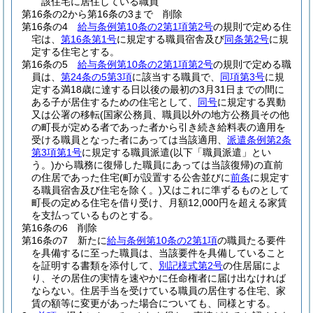
該住宅に居住している職員
第16条の2から第16条の3まで
削除
第16条の4
給与条例第10条の2第1項第2号
の規則で定める住
宅は、
第16条第1号
に規定する職員宿舎及び
同条第2号
に規
定する住宅とする。
第16条の5
給与条例第10条の2第1項第2号
の規則で定める職
員は、
第24条の5第3項
に該当する職員で、
同項第3号
に規
定する満18歳に達する日以後の最初の3月31日までの間に
ある子が居住するための住宅として、
同号
に規定する異動
又は公署の移転
(国家公務員、職員以外の地方公務員その他
の町長が定める者であった者から引き続き給料表の適用を
受ける職員となった者にあっては当該適用、
派遣条例第2条
第3項第1号
に規定する職員派遣
(以下「職員派遣」とい
う。)
から職務に復帰した職員にあっては当該復帰)
の直前
の住居であった住宅
(町が設置する公舎並びに
前条
に規定す
る職員宿舎及び住宅を除く。)
又はこれに準ずるものとして
町長の定める住宅を借り受け、月額12,000円を超える家賃
を支払っているものとする。
第16条の6
削除
第16条の7
新たに
給与条例第10条の2第1項
の職員たる要件
を具備するに至った職員は、当該要件を具備していること
を証明する書類を添付して、
別記様式第2号
の住居届によ
り、その居住の実情を速やかに任命権者に届け出なければ
ならない。
住居手当を受けている職員の居住する住宅、家
賃の額等に変更があった場合についても、同様とする。