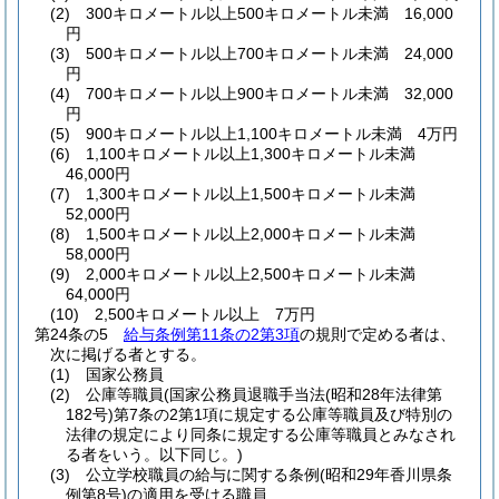
(2)
300キロメートル以上500キロメートル未満 16,000
円
(3)
500キロメートル以上700キロメートル未満 24,000
円
(4)
700キロメートル以上900キロメートル未満 32,000
円
(5)
900キロメートル以上1,100キロメートル未満 4万円
(6)
1,100キロメートル以上1,300キロメートル未満
46,000円
(7)
1,300キロメートル以上1,500キロメートル未満
52,000円
(8)
1,500キロメートル以上2,000キロメートル未満
58,000円
(9)
2,000キロメートル以上2,500キロメートル未満
64,000円
(10)
2,500キロメートル以上 7万円
第24条の5
給与条例第11条の2第3項
の規則で定める者は、
次に掲げる者とする。
(1)
国家公務員
(2)
公庫等職員
(国家公務員退職手当法
(昭和28年法律第
182号)
第7条の2第1項に規定する公庫等職員及び特別の
法律の規定により同条に規定する公庫等職員とみなされ
る者をいう。以下同じ。)
(3)
公立学校職員の給与に関する条例
(昭和29年香川県条
例第8号)
の適用を受ける職員