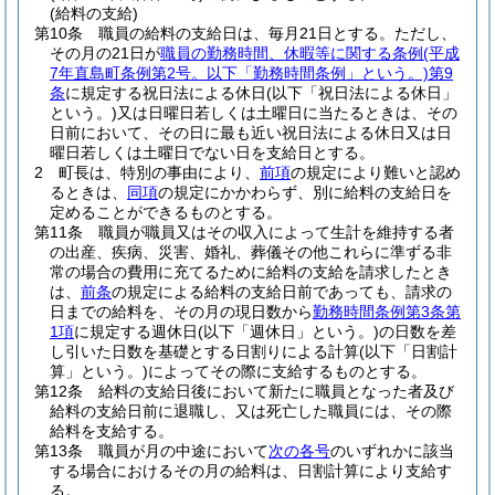
(給料の支給)
第10条
職員の給料の支給日は、毎月21日とする。
ただし、
その月の21日が
職員の勤務時間、休暇等に関する条例
(平成
7年直島町条例第2号。以下「勤務時間条例」という。)
第9
条
に規定する祝日法による休日
(以下「祝日法による休日」
という。)
又は日曜日若しくは土曜日に当たるときは、その
日前において、その日に最も近い祝日法による休日又は日
曜日若しくは土曜日でない日を支給日とする。
2
町長は、特別の事由により、
前項
の規定により難いと認め
るときは、
同項
の規定にかかわらず、別に給料の支給日を
定めることができるものとする。
第11条
職員が職員又はその収入によって生計を維持する者
の出産、疾病、災害、婚礼、葬儀その他これらに準ずる非
常の場合の費用に充てるために給料の支給を請求したとき
は、
前条
の規定による給料の支給日前であっても、請求の
日までの給料を、その月の現日数から
勤務時間条例第3条第
1項
に規定する週休日
(以下「週休日」という。)
の日数を差
し引いた日数を基礎とする日割りによる計算
(以下「日割計
算」という。)
によってその際に支給するものとする。
第12条
給料の支給日後において新たに職員となった者及び
給料の支給日前に退職し、又は死亡した職員には、その際
給料を支給する。
第13条
職員が月の中途において
次の各号
のいずれかに該当
する場合におけるその月の給料は、日割計算により支給す
る。