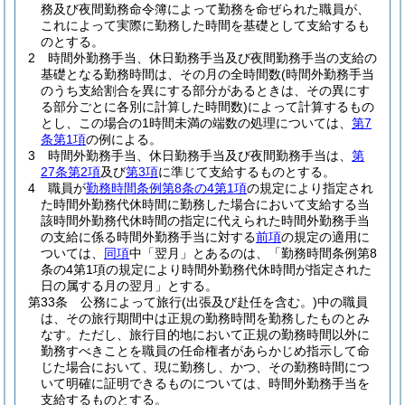
務及び夜間勤務命令簿によって勤務を命ぜられた職員が、
これによって実際に勤務した時間を基礎として支給するも
のとする。
2
時間外勤務手当、休日勤務手当及び夜間勤務手当の支給の
基礎となる勤務時間は、その月の全時間数
(時間外勤務手当
のうち支給割合を異にする部分があるときは、その異にす
る部分ごとに各別に計算した時間数)
によって計算するもの
とし、この場合の1時間未満の端数の処理については、
第7
条第1項
の例による。
3
時間外勤務手当、休日勤務手当及び夜間勤務手当は、
第
27条第2項
及び
第3項
に準じて支給するものとする。
4
職員が
勤務時間条例第8条の4第1項
の規定により指定され
た時間外勤務代休時間に勤務した場合において支給する当
該時間外勤務代休時間の指定に代えられた時間外勤務手当
の支給に係る時間外勤務手当に対する
前項
の規定の適用に
ついては、
同項
中「翌月」とあるのは、「勤務時間条例第8
条の4第1項の規定により時間外勤務代休時間が指定された
日の属する月の翌月」とする。
第33条
公務によって旅行
(出張及び赴任を含む。)
中の職員
は、その旅行期間中は正規の勤務時間を勤務したものとみ
なす。
ただし、旅行目的地において正規の勤務時間以外に
勤務すべきことを職員の任命権者があらかじめ指示して命
じた場合において、現に勤務し、かつ、その勤務時間につ
いて明確に証明できるものについては、時間外勤務手当を
支給するものとする。