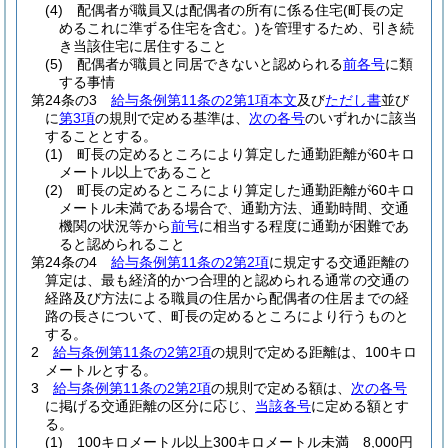
(4)
配偶者が職員又は配偶者の所有に係る住宅
(町長の定
めるこれに準ずる住宅を含む。)
を管理するため、引き続
き当該住宅に居住すること
(5)
配偶者が職員と同居できないと認められる
前各号
に類
する事情
第24条の3
給与条例第11条の2第1項本文
及び
ただし書
並び
に
第3項
の規則で定める基準は、
次の各号
のいずれかに該当
することとする。
(1)
町長の定めるところにより算定した通勤距離が60キロ
メートル以上であること
(2)
町長の定めるところにより算定した通勤距離が60キロ
メートル未満である場合で、通勤方法、通勤時間、交通
機関の状況等から
前号
に相当する程度に通勤が困難であ
ると認められること
第24条の4
給与条例第11条の2第2項
に規定する交通距離の
算定は、最も経済的かつ合理的と認められる通常の交通の
経路及び方法による職員の住居から配偶者の住居までの経
路の長さについて、町長の定めるところにより行うものと
する。
2
給与条例第11条の2第2項
の規則で定める距離は、100キロ
メートルとする。
3
給与条例第11条の2第2項
の規則で定める額は、
次の各号
に掲げる交通距離の区分に応じ、
当該各号
に定める額とす
る。
(1)
100キロメートル以上300キロメートル未満 8,000円