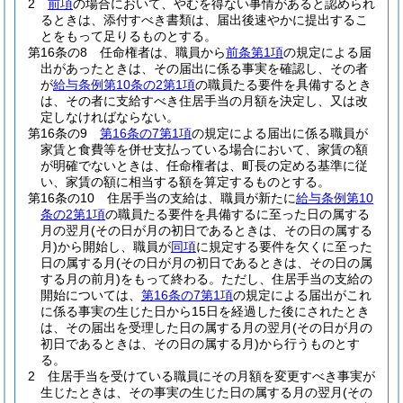
2
前項
の場合において、やむを得ない事情があると認められ
るときは、添付すべき書類は、届出後速やかに提出するこ
とをもって足りるものとする。
第16条の8
任命権者は、職員から
前条第1項
の規定による届
出があったときは、その届出に係る事実を確認し、その者
が
給与条例第10条の2第1項
の職員たる要件を具備するとき
は、その者に支給すべき住居手当の月額を決定し、又は改
定しなければならない。
第16条の9
第16条の7第1項
の規定による届出に係る職員が
家賃と食費等を併せ支払っている場合において、家賃の額
が明確でないときは、任命権者は、町長の定める基準に従
い、家賃の額に相当する額を算定するものとする。
第16条の10
住居手当の支給は、職員が新たに
給与条例第10
条の2第1項
の職員たる要件を具備するに至った日の属する
月の翌月
(その日が月の初日であるときは、その日の属する
月)
から開始し、職員が
同項
に規定する要件を欠くに至った
日の属する月
(その日が月の初日であるときは、その日の属
する月の前月)
をもって終わる。
ただし、住居手当の支給の
開始については、
第16条の7第1項
の規定による届出がこれ
に係る事実の生じた日から15日を経過した後にされたとき
は、その届出を受理した日の属する月の翌月
(その日が月の
初日であるときは、その日の属する月)
から行うものとす
る。
2
住居手当を受けている職員にその月額を変更すべき事実が
生じたときは、その事実の生じた日の属する月の翌月
(その