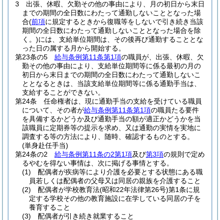
3
出張、休暇、欠勤その他の事由により、月の初日から末日
までの期間の全日数にわたって通勤しないこととなった場
合
(
前項
に規定するときから復職等をしないで引き続き当該
期間の全日数にわたって通勤しないこととなった場合を除
く。)
には、支給単位期間は、その後再び通勤することとな
った日の属する月から開始する。
第23条の5
給与条例第11条第1項
の職員が、出張、休暇、欠
勤その他の事由により、支給単位期間等に係る最初の月の
初日から末日までの期間の全日数にわたって通勤しないこ
ととなるときは、当該支給単位期間等に係る通勤手当は、
支給することができない。
第24条
任命権者は、現に通勤手当の支給を受けている職員
について、その者が
給与条例第11条第1項
の職員たる要件
を具備するかどうか及び通勤手当の額が適正かどうかを当
該職員に定期券等の提示を求め、又は通勤の実情を実地に
調査する等の方法により、随時、確認するものとする。
(単身赴任手当)
第24条の2
給与条例第11条の2第1項
及び
第3項
の規則で定め
るやむを得ない事情は、次に掲げる事情とする。
(1)
配偶者が疾病等により介護を必要とする状態にある職
員若しくは配偶者の父母又は同居の親族を介護すること
(2)
配偶者が学校教育法
(昭和22年法律第26号)
第1条に規
定する学校その他の教育施設に在学している同居の子を
養育すること
(3)
配偶者が引き続き就業すること