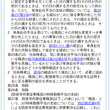
に規定する要件を欠くに至った日の属する月
(その日が月の
初日であるときは、その日の属する月の前月)
をもって終わ
る。
ただし、単身赴任手当の支給の開始については、
第24
条の7第1項
の規定による届出がこれに係る事実の生じた日
から15日を経過した後にされたときは、その届出を受理し
た日の属する月の翌月
(その日が月の初日であるときは、そ
の日の属する月)
から行うものとする。
2
単身赴任手当を受けている職員にその月額を変更すべき事
実が生じたときは、その事実の生じた日の属する月の翌月
(その日が月の初日であるときは、その日の属する月)
から
その支給額を改定する。
前項ただし書
の規定は、単身赴任
手当の月額を増額して改定する場合について準用する。
第24条の10
任命権者は、現に単身赴任手当の支給を受けて
いる職員が
給与条例第11条の2第1項
又は
第3項
の職員たる
要件を具備しているかどうか及び単身赴任手当の月額が適
正であるかどうかを随時確認するものとする。
2
任命権者は、
前項
の確認を行う場合において、必要と認め
るときは、職員に対し配偶者等との別居の状況等を証明す
るに足る書類の提出を求めることができる。
第25条
削除
第26条
削除
(防疫等作業従事職員の特殊勤務手当の支給)
第27条
防疫等作業従事職員
(以下この条において「職員」と
いう。)
の特殊勤務手当の支給については、
別記様式第4号
による防疫等作業従事実績簿に所要事項を記録し、これに