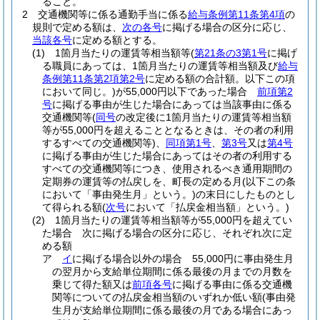
ること。
2
交通機関等に係る通勤手当に係る
給与条例第11条第4項
の
規則で定める額は、
次の各号
に掲げる場合の区分に応じ、
当該各号
に定める額とする。
(1)
1箇月当たりの運賃等相当額等
(
第21条の3第1号
に掲げ
る職員にあっては、1箇月当たりの運賃等相当額及び
給与
条例第11条第2項第2号
に定める額の合計額。以下この項
において同じ。)
が55,000円以下であった場合
前項第2
号
に掲げる事由が生じた場合にあっては当該事由に係る
交通機関等
(
同号
の改定後に1箇月当たりの運賃等相当額
等が55,000円を超えることとなるときは、その者の利用
するすべての交通機関等)
、
同項第1号
、
第3号
又は
第4号
に掲げる事由が生じた場合にあってはその者の利用する
すべての交通機関等につき、使用されるべき通用期間の
定期券の運賃等の払戻しを、町長の定める月
(以下この条
において「事由発生月」という。)
の末日にしたものとし
て得られる額
(
次号
において「払戻金相当額」という。)
(2)
1箇月当たりの運賃等相当額等が55,000円を超えてい
た場合 次に掲げる場合の区分に応じ、それぞれ次に定
める額
ア
イ
に掲げる場合以外の場合 55,000円に事由発生月
の翌月から支給単位期間に係る最後の月までの月数を
乗じて得た額又は
前項各号
に掲げる事由に係る交通機
関等についての払戻金相当額のいずれか低い額
(事由発
生月が支給単位期間に係る最後の月である場合にあっ