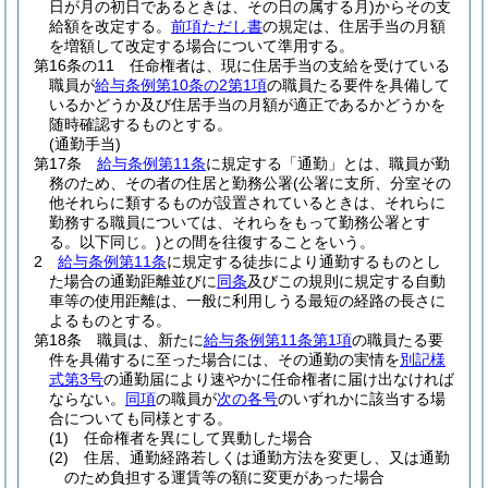
日が月の初日であるときは、その日の属する月)
からその支
給額を改定する。
前項ただし書
の規定は、住居手当の月額
を増額して改定する場合について準用する。
第16条の11
任命権者は、現に住居手当の支給を受けている
職員が
給与条例第10条の2第1項
の職員たる要件を具備して
いるかどうか及び住居手当の月額が適正であるかどうかを
随時確認するものとする。
(通勤手当)
第17条
給与条例第11条
に規定する「通勤」とは、職員が勤
務のため、その者の住居と勤務公署
(公署に支所、分室その
他それらに類するものが設置されているときは、それらに
勤務する職員については、それらをもって勤務公署とす
る。以下同じ。)
との間を往復することをいう。
2
給与条例第11条
に規定する徒歩により通勤するものとし
た場合の通勤距離並びに
同条
及びこの規則に規定する自動
車等の使用距離は、一般に利用しうる最短の経路の長さに
よるものとする。
第18条
職員は、新たに
給与条例第11条第1項
の職員たる要
件を具備するに至った場合には、その通勤の実情を
別記様
式第3号
の通勤届により速やかに任命権者に届け出なければ
ならない。
同項
の職員が
次の各号
のいずれかに該当する場
合についても同様とする。
(1)
任命権者を異にして異動した場合
(2)
住居、通勤経路若しくは通勤方法を変更し、又は通勤
のため負担する運賃等の額に変更があった場合