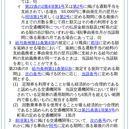
ては、0)
イ
第22条の2第4項第1号
又は
第2号
に掲げる通勤手当を
支給されている場合 55,000円に事由発生月の翌月か
ら
同項第1号
若しくは
第2号
に定める期間に係る最後の
月までの月数を乗じて得た額又はその者の利用する全
ての交通機関等についての払戻金相当額及び町長の定
める額の合計額のいずれか低い額
(事由発生月が当該期
間に係る最後の月である場合にあっては、0)
3
給与条例第11条第4項
の規定により職員に
前項
に定める額
を返納させる場合において、返納に係る通勤手当の給料の
支給義務者と事由発生月の翌月以降に支給される給与の給
料の支給義務者が同一であるときは、当該給与から当該額
を差し引くことができる。
第23条の3
給与条例第11条第5項
に規定する規則で定める期
間は、
次の各号
に掲げる区分に応じ、
当該各号
に定める期
間とする。
(1)
定期券を利用することが最も経済的かつ合理的である
と認められる交通機関等 当該交通機関等において発行
されている定期券の通用期間のうち6箇月を超えない範囲
内で最も長いものに相当する期間
(2)
回数乗車券等を使用することが最も経済的かつ合理的
であると認められる交通機関等又は
第21条第1項第3号
の
町長の定める交通機関等 1箇月
2
前項第1号
に掲げる交通機関等について、
次の各号
のいず
れかに掲げる事由が
同号
に定める期間に係る最後の月の前