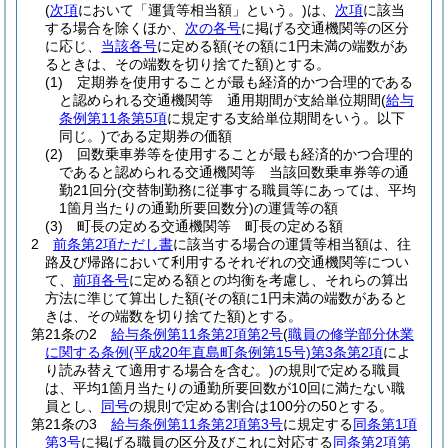
(
次項
において「運賃等相当額」という。)
は、
次項
に該当
する場合を除くほか、
次の各号
に掲げる交通機関等の区分
に応じ、
当該各号
に定める額
(その額に1円未満の端数があ
るときは、その端数を切り捨てた額)
とする。
(1)
定期券を使用することが最も経済的かつ合理的である
と認められる交通機関等 通用期間が支給単位期間
(
給与
条例第11条第5項
に規定する支給単位期間をいう。以下
同じ。)
である定期券の価額
(2)
回数乗車券等を使用することが最も経済的かつ合理的
であると認められる交通機関等 当該回数乗車券等の通
勤21回分
(交替制勤務に従事する職員等にあっては、平均
1箇月当たりの通勤所要回数分)
の運賃等の額
(3)
町長の定める交通機関等 町長の定める額
2
前条第2項ただし書
に該当する場合の運賃等相当額は、往
路及び帰路において利用するそれぞれの交通機関等につい
て、
前項各号
に定める額との均衡を考慮し、それらの算出
方法に準じて算出した額
(その額に1円未満の端数があると
きは、その端数を切り捨てた額)
とする。
第21条の2
給与条例第11条第2項第2号
(
職員の修学部分休業
に関する条例
(平成20年直島町条例第15号)
第3条第2項
によ
り読み替えて適用する場合を含む。)
の規則で定める職員
は、平均1箇月当たりの通勤所要回数が10回に満たない職
員とし、
同号
の規則で定める割合は100分の50とする。
第21条の3
給与条例第11条第2項第3号
に規定する
同条第1項
第3号
に掲げる職員の区分及びこれに対応する
同条第2項第