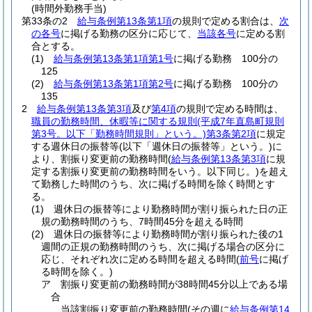
(時間外勤務手当)
第33条の2
給与条例第13条第1項
の規則で定める割合は、
次
の各号
に掲げる勤務の区分に応じて、
当該各号
に定める割
合とする。
(1)
給与条例第13条第1項第1号
に掲げる勤務 100分の
125
(2)
給与条例第13条第1項第2号
に掲げる勤務 100分の
135
2
給与条例第13条第3項
及び
第4項
の規則で定める時間は、
職員の勤務時間、休暇等に関する規則
(平成7年直島町規則
第3号。以下「勤務時間規則」という。)
第3条第2項
に規定
する週休日の振替等
(以下「週休日の振替等」という。)
に
より、割振り変更前の勤務時間
(
給与条例第13条第3項
に規
定する割振り変更前の勤務時間をいう。以下同じ。)
を超え
て勤務した時間のうち、次に掲げる時間を除く時間とす
る。
(1)
週休日の振替等により勤務時間が割り振られた日の正
規の勤務時間のうち、7時間45分を超える時間
(2)
週休日の振替等により勤務時間が割り振られた後の1
週間の正規の勤務時間のうち、次に掲げる場合の区分に
応じ、それぞれ次に定める時間を超える時間
(
前号
に掲げ
る時間を除く。)
ア
割振り変更前の勤務時間が38時間45分以上である場
合
当該割振り変更前の勤務時間
(その週に
給与条例第14