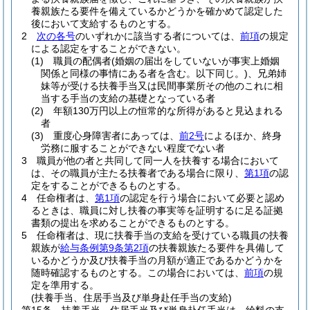
養親族たる要件を備えているかどうかを確かめて認定した
後において支給するものとする。
2
次の各号
のいずれかに該当する者については、
前項
の規定
による認定をすることができない。
(1)
職員の配偶者
(婚姻の届出をしていないが事実上婚姻
関係と同様の事情にある者を含む。以下同じ。)
、兄弟姉
妹等が受ける扶養手当又は民間事業所その他のこれに相
当する手当の支給の基礎となっている者
(2)
年額130万円以上の恒常的な所得があると見込まれる
者
(3)
重度心身障害者にあっては、
前2号
によるほか、終身
労務に服することができない程度でない者
3
職員が他の者と共同して同一人を扶養する場合において
は、その職員が主たる扶養者である場合に限り、
第1項
の認
定をすることができるものとする。
4
任命権者は、
第1項
の認定を行う場合において必要と認め
るときは、職員に対し扶養の事実等を証明するに足る証拠
書類の提出を求めることができるものとする。
5
任命権者は、現に扶養手当の支給を受けている職員の扶養
親族が
給与条例第9条第2項
の扶養親族たる要件を具備して
いるかどうか及び扶養手当の月額が適正であるかどうかを
随時確認するものとする。
この場合においては、
前項
の規
定を準用する。
(扶養手当、住居手当及び単身赴任手当の支給)