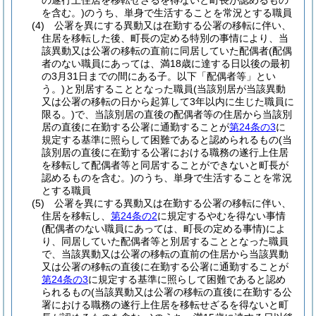
の遂行上住居を移転せざるを得ないと町長が認めるもの
を含む。)
のうち、単身で生活することを常況とする職員
(4)
公署を異にする異動又は在勤する公署の移転に伴い、
住居を移転した後、町長の定める特別の事情により、当
該異動又は公署の移転の直前に同居していた配偶者
(配偶
者のない職員にあっては、満18歳に達する日以後の最初
の3月31日までの間にある子。以下「配偶者等」とい
う。)
と別居することとなった職員
(当該別居が当該異動
又は公署の移転の日から起算して3年以内に生じた職員に
限る。)
で、当該別居の直後の配偶者等の住居から当該別
居の直後に在勤する公署に通勤することが
第24条の3
に
規定する基準に照らして困難であると認められるもの
(当
該別居の直後に在勤する公署における職務の遂行上住居
を移転して配偶者等と同居することができないと町長が
認めるものを含む。)
のうち、単身で生活することを常況
とする職員
(5)
公署を異にする異動又は在勤する公署の移転に伴い、
住居を移転し、
第24条の2
に規定するやむを得ない事情
(配偶者のない職員にあっては、町長の定める事情)
によ
り、同居していた配偶者等と別居することとなった職員
で、当該異動又は公署の移転の直前の住居から当該異動
又は公署の移転の直後に在勤する公署に通勤することが
第24条の3
に規定する基準に照らして困難であると認め
られるもの
(当該異動又は公署の移転の直後に在勤する公
署における職務の遂行上住居を移転せざるを得ないと町