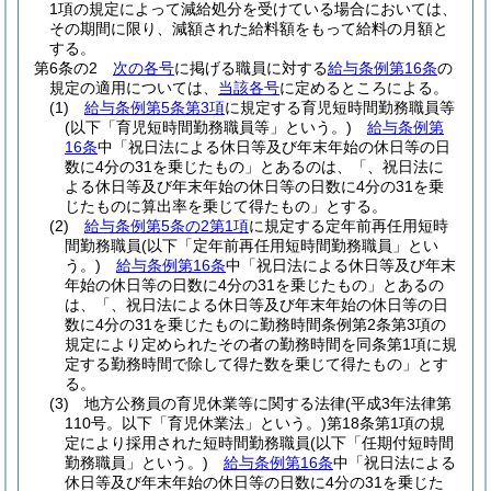
1項の規定によって減給処分を受けている場合においては、
その期間に限り、減額された給料額をもって給料の月額と
する。
第6条の2
次の各号
に掲げる職員に対する
給与条例第16条
の
規定の適用については、
当該各号
に定めるところによる。
(1)
給与条例第5条第3項
に規定する育児短時間勤務職員等
(以下「育児短時間勤務職員等」という。)
給与条例第
16条
中「祝日法による休日等及び年末年始の休日等の日
数に4分の31を乗じたもの」とあるのは、「、祝日法に
よる休日等及び年末年始の休日等の日数に4分の31を乗
じたものに算出率を乗じて得たもの」とする。
(2)
給与条例第5条の2第1項
に規定する定年前再任用短時
間勤務職員
(以下「定年前再任用短時間勤務職員」とい
う。)
給与条例第16条
中「祝日法による休日等及び年末
年始の休日等の日数に4分の31を乗じたもの」とあるの
は、「、祝日法による休日等及び年末年始の休日等の日
数に4分の31を乗じたものに勤務時間条例第2条第3項の
規定により定められたその者の勤務時間を同条第1項に規
定する勤務時間で除して得た数を乗じて得たもの」とす
る。
(3)
地方公務員の育児休業等に関する法律
(平成3年法律第
110号。以下「育児休業法」という。)
第18条第1項の規
定により採用された短時間勤務職員
(以下「任期付短時間
勤務職員」という。)
給与条例第16条
中「祝日法による
休日等及び年末年始の休日等の日数に4分の31を乗じた