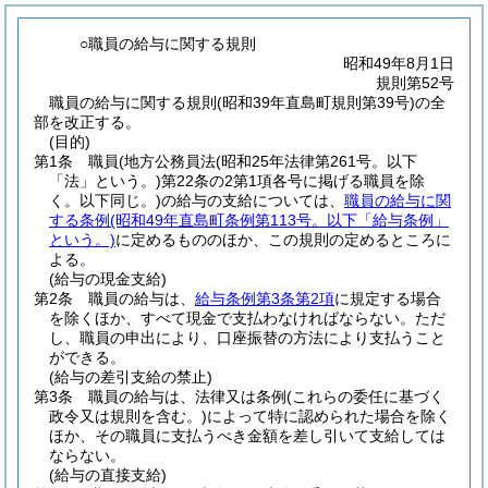
○職員の給与に関する規則
昭和49年8月1日
規則第52号
職員の給与に関する規則(昭和39年直島町規則第39号)の全
部を改正する。
(目的)
第1条
職員
(地方公務員法
(昭和25年法律第261号。以下
「法」という。)
第22条の2第1項各号に掲げる職員を除
く。以下同じ。)
の給与の支給については、
職員の給与に関
する条例
(昭和49年直島町条例第113号。以下「給与条例」
という。)
に定めるもののほか、この規則の定めるところに
よる。
(給与の現金支給)
第2条
職員の給与は、
給与条例第3条第2項
に規定する場合
を除くほか、すべて現金で支払わなければならない。
ただ
し、職員の申出により、口座振替の方法により支払うこと
ができる。
(給与の差引支給の禁止)
第3条
職員の給与は、法律又は条例
(これらの委任に基づく
政令又は規則を含む。)
によって特に認められた場合を除く
ほか、その職員に支払うべき金額を差し引いて支給しては
ならない。
(給与の直接支給)