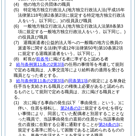
(4)
他の地方公共団体の職員
(5)
特定地方独立行政法人
(地方独立行政法人法
(平成15年
法律第118号)
第2条第2項に規定する特定地方独立行政法
人をいう。以下同じ。)
の役員及び職員
(6)
一般地方独立行政法人
(地方独立行政法人法第8条第3
項に規定する一般地方独立行政法人をいう。以下同じ。)
の役員及び職員
(7)
退職派遣者
(公益的法人等への一般職の地方公務員の
派遣等に関する法律
(平成12年法律第50号)
第10条第2項
に規定する退職派遣者をいう。以下同じ。)
(8)
町長が
前各号
に掲げる者に準ずると認める者
2
給与条例第11条の2第3項
の任用の事情等を考慮して規則
で定める職員は、人事交流等により給料表の適用を受ける
職員となった者とする。
3
給与条例第11条の2第3項
の
同条第1項
の規定による単身赴
任手当を支給される職員との権衡上必要があると認められ
るものとして規則で定める職員は、次に掲げる職員とす
る。
(1)
次に掲げる事由の発生
(以下「事由発生」という。)
に
伴い、住居を移転し、
第24条の2
に規定するやむを得な
い事情により、同居していた配偶者と別居することとな
った職員で、当該事由発生の直前の住居から当該事由発
生の直後に在勤する公署に通勤することが
第24条の3
に
規定する基準に照らして困難であると認められるものの
うち、単身で生活することを常況とする職員