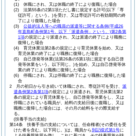
(1)
休職にされ、又は休職の終了により復職した場合
(2)
法第55条の2第1項ただし書に規定する許可
(以下「専
従許可」という。)
を受け、又は専従許可の有効期間の終
了により復職した場合
(3)
公益的法人等への職員の派遣等に関する条例
(平成26
年直島町条例第1号。以下「派遣条例」という。)
第2条第
1項
の規定により派遣され、又は派遣の終了により職務に
復帰した場合
(4)
育児休業法第2条の規定により育児休業を始め、又は
育児休業の終了により職務に復帰した場合
(5)
自己啓発等休業
(法第26条の5第1項に規定する自己啓
発等休業をいう。以下同じ。)
を始め、又は自己啓発等休
業の終了により職務に復帰した場合
(6)
停職にされ、又は停職の終了により職務に復帰した場
合
2
月の初日から引き続いて休職にされ、専従許可を受け、
派
遣条例第2条第1項
の規定により派遣され、育児休業法第2
条の規定により育児休業をし、自己啓発等休業をし、又は
停職にされている職員が、給料の支給日後に復職し、又は
職務に復帰した場合には、その月の給料をその際支給す
る。
(扶養手当の支給)
第14条
扶養手当の支給については、任命権者
(その委任を受
けた者を含む。以下同じ。)
は、職員から
別記様式第1号
に
よる扶養親族届を徴し、これに基づき、その扶養親族が扶