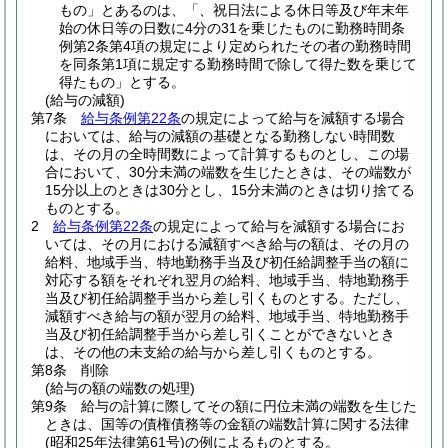
もの」とあるのは、「、祝日法による休日等及び年末年
始の休日等の日数に4分の31を乗じたものに勤務時間条
例第2条第4項の規定により定められたその者の勤務時間
を同条第1項に規定する勤務時間で除して得た数を乗じて
得たもの」とする。
(給与の減額)
第7条
給与条例第22条
の規定によって給与を減額する場合
においては、給与の減額の基礎となる勤務しない時間数
は、その月の全時間数によって計算するものとし、この場
合において、30分未満の端数を生じたときは、その端数が
15分以上のときは30分とし、15分未満のときは切り捨てる
ものとする。
2
給与条例第22条
の規定によって給与を減額する場合にお
いては、その月における減額すべき給与の額は、その月の
給料、地域手当、特地勤務手当及び初任給調整手当の額に
対応する額をそれぞれ翌月の給料、地域手当、特地勤務手
当及び初任給調整手当から差し引くものとする。
ただし、
減額すべき給与の額が翌月の給料、地域手当、特地勤務手
当及び初任給調整手当から差し引くことができないとき
は、その他の未支給の給与から差し引くものとする。
第8条
削除
(給与の額の端数の処理)
第9条
給与の計算に際してその額に円位未満の端数を生じた
ときは、国等の債権債務等の金額の端数計算に関する法律
(昭和25年法律第61号)
の例によるものとする。