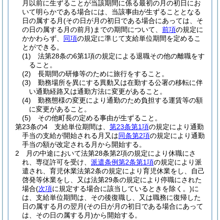
月以前に生ずることが当該期間に係る最初の月の初日にお
いて明らかである場合には、当該事由が生ずることとなる
日の属する月
(その日が月の初日である場合にあっては、そ
の日の属する月の前月)
までの期間について、
前項
の規定に
かかわらず、
同項
の規定に準じて支給単位期間を定めるこ
とができる。
(1)
法第28条の6第1項の規定による退職その他の離職をす
ること。
(2)
長期間の研修等のために旅行をすること。
(3)
勤務場所を異にする異動又は在勤する公署の移転に伴
い通勤経路又は通勤方法に変更があること。
(4)
勤務態様の変更により通勤のため負担する運賃等の額
に変更があること。
(5)
その他町長の定める事由が生ずること。
第23条の4
支給単位期間は、
第23条第1項
の規定により通勤
手当の支給が開始される月又は
同条第2項
の規定により通勤
手当の額が改定される月から開始する。
2
月の中途において法第28条第2項の規定により休職にさ
れ、専従許可を受け、
派遣条例第2条第1項
の規定により派
遣され、育児休業法第2条の規定により育児休業をし、自己
啓発等休業をし、又は法第29条の規定により停職にされた
場合
(
次項
に規定する場合に該当しているときを除く。)
に
は、支給単位期間は、その後復職し、又は職務に復帰した
日の属する月の翌月
(その日が月の初日である場合にあって
は、その日の属する月)
から開始する。