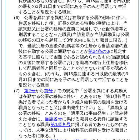
長が認めるものを含む。)
のうち、満15歳に達する日以後
の最初の3月31日までの間にある子のみと同居して生活
することを常況とする職員
(6)
公署を異にする異動又は在勤する公署の移転に伴い、
住居を移転した後、町長の定める特別の事情により、当
該異動又は公署の移転の直前に同居していた配偶者等と
別居することとなった職員
(当該別居が当該異動又は公署
の移転の日から起算して3年以内に生じた職員に限る。)
で、当該別居の直後の配偶者等の住居から当該別居の直
後に在勤する公署に通勤することが
第24条の3
に規定す
る基準に照らして困難であると認められるもの
(当該別居
の直後に在勤する公署における職務の遂行上住居を移転
して配偶者等と同居することができないと町長が認める
ものを含む。)
のうち、満15歳に達する日以後の最初の3
月31日までの間にある子のみと同居して生活することを
常況とする職員
(7)
第2号
から
前号
までの規定中「公署を異にする異動又
は在勤する公署の移転に伴い」とあるのを「第1項各号に
掲げる者であった者から引き続き給料表の適用を受ける
職員となったこと又は事由発生に伴い」と、「異動又は
公署の移転」とあるのを「適用又は事由発生」と読み替
えた場合に、
当該各号
に掲げる職員たる要件に該当する
こととなる職員
(
第1項各号
に掲げる者であったものにあ
っては、人事交流等により給料表の適用を受ける職員と
なった者に限る。)