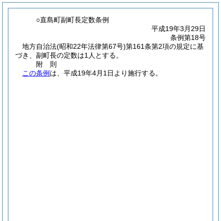
○直島町副町長定数条例
平成19年3月29日
条例第18号
地方自治法
(昭和22年法律第67号)
第161条第2項の規定に基
づき、副町長の定数は1人とする。
附
則
この条例
は、平成19年4月1日より施行する。